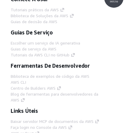
início
Tutoriais práticos da AWS
Biblioteca de Soluções da AWS
Guias de decisão da AWS
Guias De Serviço
Escolher um serviço de IA generativa
Guias de serviço da AWS
Tutoriais da AWS CLI no GitHub
Ferramentas De Desenvolvedor
Biblioteca de exemplos de código da AWS
AWS CLI
Centro de Builders AWS
Blog de ferramentas para desenvolvedores da
AWS
Links Úteis
Baixar servidor MCP de documentos da AWS
Faça login no Console da AWS