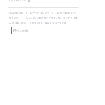
AWS re:Post
Privacidade
Termos do site
Preferências de
cookies
© 2026, Amazon Web Services, Inc. ou
suas afiliadas. Todos os direitos reservados.
Português