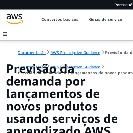
Portuguê
Conceitos básicos
Guias de serviço
Documentação
AWS Prescriptive Guidance
Previsão da
Documentação
AWS Prescriptive Guidance
Previsão da demanda por lançamentos de novos produt
demanda por
lançamentos de
novos produtos
usando serviços de
aprendizado AWS