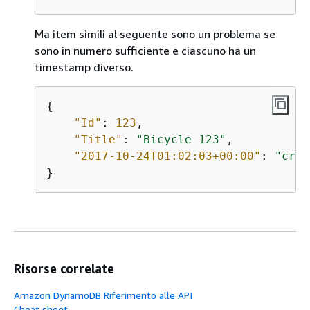
Ma item simili al seguente sono un problema se
sono in numero sufficiente e ciascuno ha un
timestamp diverso.
{
"Id"
: 
123
,

"Title"
: 
"Bicycle 123"
,

"2017-10-24T01:02:03+00:00"
: 
"crea
}
Risorse correlate
Amazon DynamoDB Riferimento alle API
Cheat sheet