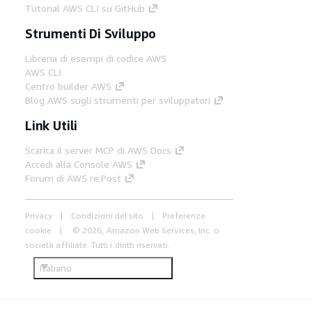
Tutorial AWS CLI su GitHub
Strumenti Di Sviluppo
Libreria di esempi di codice AWS
AWS CLI
Centro builder AWS
Blog AWS sugli strumenti per sviluppatori
Link Utili
Scarica il server MCP di AWS Docs
Accedi alla Console AWS
Forum di AWS re:Post
Privacy
Condizioni del sito
Preferenze
cookie
© 2026, Amazon Web Services, Inc. o
società affiliate. Tutti i diritti riservati.
Italiano