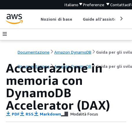
Italiano
Preferenze
Contattaci
F
Nozioni di base
Guide all'assistenza
Documentazione
Amazon DynamoDB
Accelerazione in
Documentazione
Amazon DynamoDB
Guida per gli svil
memoria con
DynamoDB
Accelerator (DAX)
PDF
RSS
Markdown
Modalità Focus