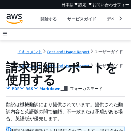
日本語
設定
お問い合わせ
フィー
開始する
サービスガイド
デベロッパ
ドキュメント
Cost and Usage Report
ユーザーガイド
請求明細レポートを
ドキュメント
Cost and Usage Report
ユーザーガイド
使用する
PDF
RSS
Markdown
フォーカスモード
翻訳は機械翻訳により提供されています。提供された翻
訳内容と英語版の間で齟齬、不一致または矛盾がある場
合、英語版が優先します。
翻訳は機械翻訳により提供されています。提供された