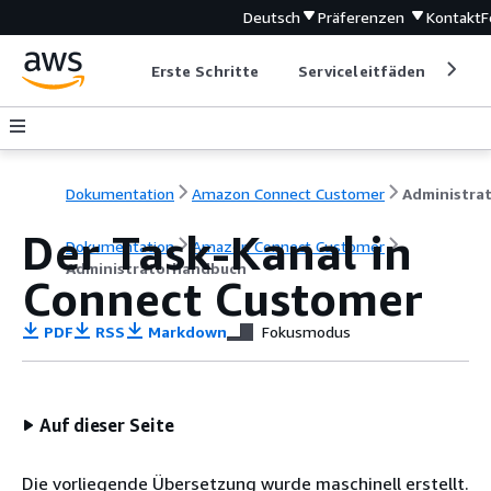
Deutsch
Präferenzen
Kontakt
F
Erste Schritte
Serviceleitfäden
Ent
Dokumentation
Amazon Connect Customer
Der Task-Kanal in
Dokumentation
Amazon Connect Customer
Administratorhandbuch
Connect Customer
PDF
RSS
Markdown
Fokusmodus
Auf dieser Seite
Die vorliegende Übersetzung wurde maschinell erstellt.