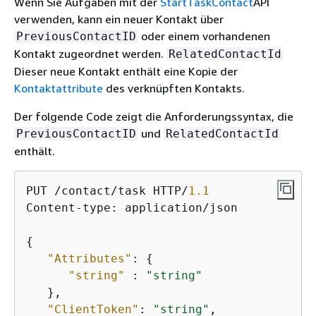
Wenn Sie Aufgaben mit der
StartTaskContact
API
verwenden, kann ein neuer Kontakt über
oder einem vorhandenen
PreviousContactID
Kontakt zugeordnet werden.
RelatedContactId
Dieser neue Kontakt enthält eine Kopie der
Kontaktattribute
des verknüpften Kontakts.
Der folgende Code zeigt die Anforderungssyntax, die
und
PreviousContactID
RelatedContactId
enthält.
PUT /contact/task HTTP/
1.1
Content-type: application/json

{
"Attributes"
: 
{
"string"
 : 
"string"
   },

"ClientToken"
: 
"string"
,
