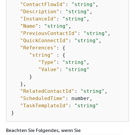
"ContactFlowId"
: 
"string"
,

"Description"
: 
"string"
,

"InstanceId"
: 
"string"
,

"Name"
: 
"string"
,

"PreviousContactId"
: 
"string"
,

"QuickConnectId"
: 
"string"
,

"References"
: 
{
"string"
 : 
{
"Type"
: 
"string"
,

"Value"
: 
"string"
      }

   },

"RelatedContactId"
: 
"string"
,

"ScheduledTime"
: number,

"TaskTemplateId"
: 
"string"
}  
Beachten Sie Folgendes, wenn Sie