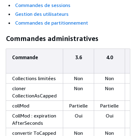
Commandes de sessions
Gestion des utilisateurs
Commandes de partitionnement
Commandes administratives
Commande
3.6
4.0
Collections limitées
Non
Non
cloner
Non
Non
CollectionAsCapped
collMod
Partielle
Partielle
Pa
CollMod : expiration
Oui
Oui
AfterSeconds
convertir ToCapped
Non
Non