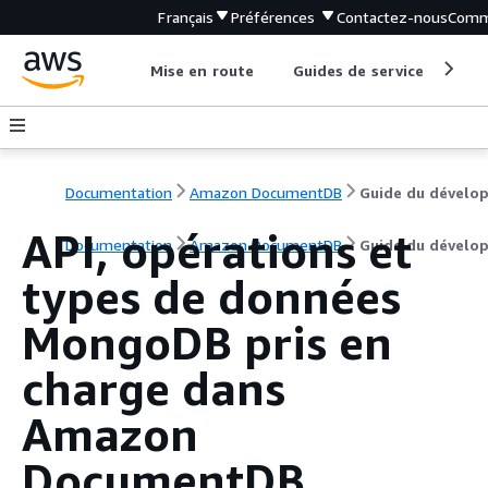
Français
Préférences
Contactez-nous
Comm
Mise en route
Guides de service
Out
Documentation
Amazon DocumentDB
API, opérations et
Documentation
Amazon DocumentDB
Guide du dévelo
types de données
MongoDB pris en
charge dans
Amazon
DocumentDB