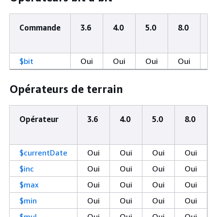
Commande
3.6
4.0
5.0
8.0
C
é
$bit
Oui
Oui
Oui
Oui
Opérateurs de terrain
Opérateur
3.6
4.0
5.0
8.0
$currentDate
Oui
Oui
Oui
Oui
$inc
Oui
Oui
Oui
Oui
$max
Oui
Oui
Oui
Oui
$min
Oui
Oui
Oui
Oui
$mul
Oui
Oui
Oui
Oui