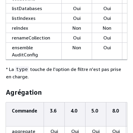
listDatabases
Oui
Oui
listIndexes
Oui
Oui
reIndex
Non
Non
renameCollection
Oui
Oui
ensemble
Non
Oui
AuditConfig
* La
touche de l'option de filtre n'est pas prise
type
en charge.
Agrégation
Commande
3.6
4.0
5.0
8.0
aggregate
Oui
Oui
Oui
Oui