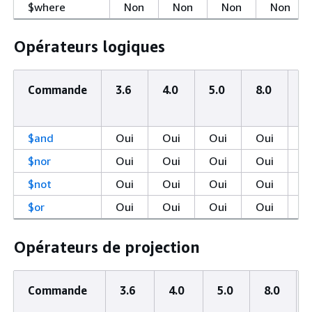
$where
Non
Non
Non
Non
Opérateurs logiques
Commande
3.6
4.0
5.0
8.0
C
é
$and
Oui
Oui
Oui
Oui
$nor
Oui
Oui
Oui
Oui
$not
Oui
Oui
Oui
Oui
$or
Oui
Oui
Oui
Oui
Opérateurs de projection
Commande
3.6
4.0
5.0
8.0