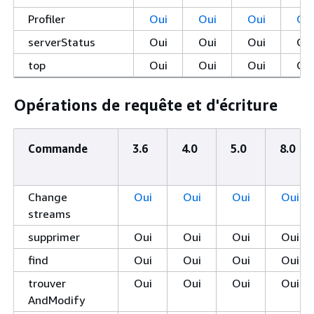
Profiler
Oui
Oui
Oui
Ou
serverStatus
Oui
Oui
Oui
Ou
top
Oui
Oui
Oui
Ou
Opérations de requête et d'écriture
Commande
3.6
4.0
5.0
8.0
Change
Oui
Oui
Oui
Oui
streams
supprimer
Oui
Oui
Oui
Oui
find
Oui
Oui
Oui
Oui
trouver
Oui
Oui
Oui
Oui
AndModify