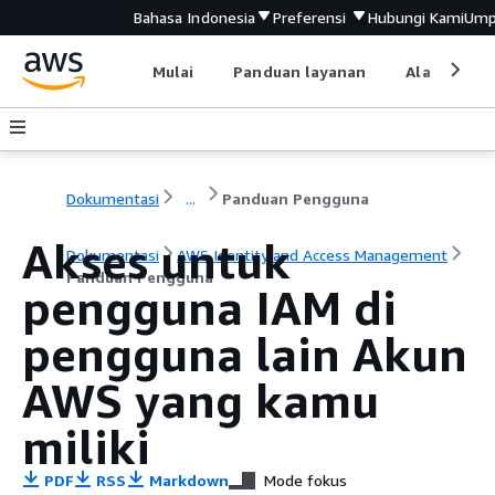
Bahasa Indonesia
Preferensi
Hubungi Kami
Ump
Mulai
Panduan layanan
Alat devel
Dokumentasi
...
Panduan Pengguna
Akses untuk
Dokumentasi
AWS Identity and Access Management
Panduan Pengguna
pengguna IAM di
pengguna lain Akun
AWS yang kamu
miliki
PDF
RSS
Markdown
Mode fokus