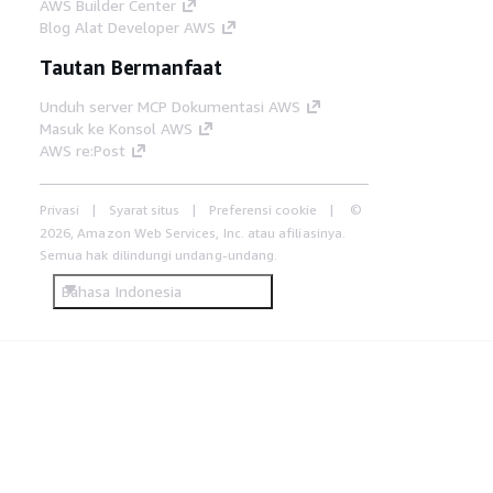
AWS Builder Center
Blog Alat Developer AWS
Tautan Bermanfaat
Unduh server MCP Dokumentasi AWS
Masuk ke Konsol AWS
AWS re:Post
Privasi
Syarat situs
Preferensi cookie
©
2026, Amazon Web Services, Inc. atau afiliasinya.
Semua hak dilindungi undang-undang.
Bahasa Indonesia