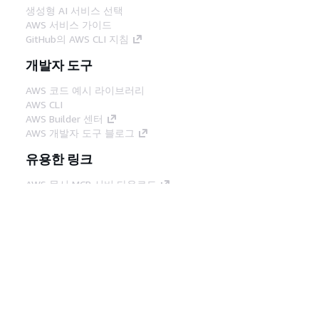
생성형 AI 서비스 선택
AWS 서비스 가이드
GitHub의 AWS CLI 지침
개발자 도구
AWS 코드 예시 라이브러리
AWS CLI
AWS Builder 센터
AWS 개발자 도구 블로그
유용한 링크
AWS 문서 MCP 서버 다운로드
AWS Console에 로그인
AWS re:Post
프라이버시
사이트 이용 약관
쿠키 기본 설
정
© 2026, Amazon Web Services, Inc. 또는 계열
사. All rights reserved.
한국어