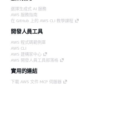
選擇生成式 AI 服務
AWS 服務指南
在 GitHub 上的 AWS CLI 教學課程
開發人員工具
AWS 程式碼範例庫
AWS CLI
AWS 建構家中心
AWS 開發人員工具部落格
實用的連結
下載 AWS 文件 MCP 伺服器
登入 AWS Console
AWS re:Post
隱私權
網站條款
Cookie 偏好設定
©
2026, Amazon Web Services, Inc.或其附屬公司。保留
中文 (繁體)
所有權利。