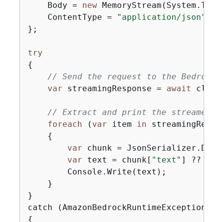
    Body = 
new
 MemoryStream(System.Text
    ContentType = 
"application/json"
};

try
{
// Send the request to the Bedrock 
var
 streamingResponse = 
await
 clien
// Extract and print the streamed r
foreach
 (
var
 item 
in
 streamingRespo
{
var
 chunk = JsonSerializer.Dese
var
 text = chunk[
"text"
] ?? 
""
;

        Console.Write(text);

    }

}

{