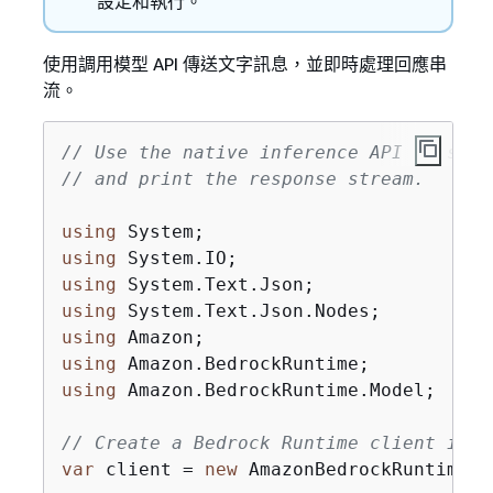
設定和執行。
使用調用模型 API 傳送文字訊息，並即時處理回應串
流。
// Use the native inference API to send
// and print the response stream.
using
using
using
using
using
using
using
 Amazon.BedrockRuntime.Model;

// Create a Bedrock Runtime client in t
var
 client = 
new
 AmazonBedrockRuntimeCl