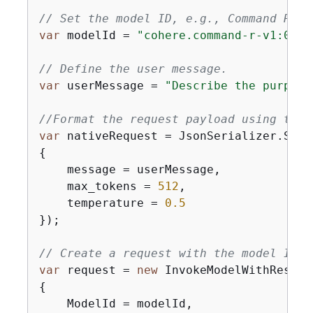
// Set the model ID, e.g., Command R.
var
 modelId = 
"cohere.command-r-v1:0"
;

// Define the user message.
var
 userMessage = 
"Describe the purpose
//Format the request payload using the 
var
 nativeRequest = JsonSerializer.Seri
{
    message = userMessage,

    max_tokens = 
512
,

    temperature = 
0.5
});

// Create a request with the model ID a
var
 request = 
new
{
    ModelId = modelId,
