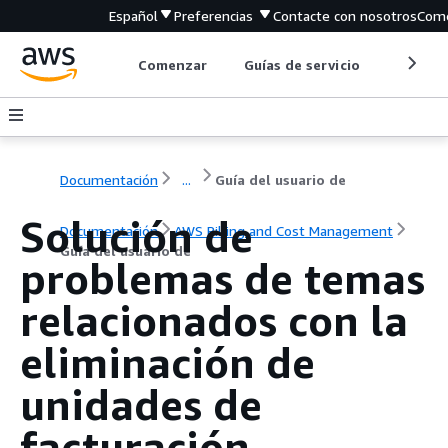
Español
Preferencias
Contacte con nosotros
Come
Comenzar
Guías de servicio
Herrami
Documentación
...
Guía del usuario de
Solución de
Documentación
AWS Billing and Cost Management
Guía del usuario de
problemas de temas
relacionados con la
eliminación de
unidades de
facturación