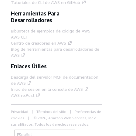
Tutoriales de CLI de AWS en GitHub
Herramientas Para
Desarrolladores
Biblioteca de ejemplos de código de AWS
AWS CLI
Centro de creadores en AWS
Blog de herramientas para desarrolladores de
AWS
Enlaces Útiles
Descarga del servidor MCP de documentación
de AWS
Inicio de sesión en la consola de AWS
AWS re:Post
Privacidad
Términos del sitio
Preferencias de
cookies
© 2026, Amazon Web Services, Inc o
sus afiliados. Todos los derechos reservados.
Español