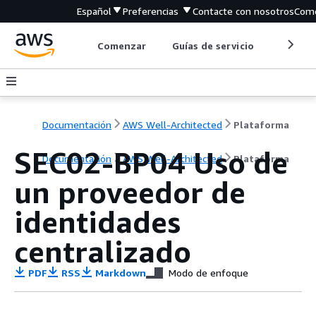
Español
Preferencias
Contacte con nosotros
Come
Comenzar
Guías de servicio
Herrami
Documentación
AWS Well-Architected
Plataforma
SEC02-BP04 Uso de
Documentación
AWS Well-Architected
Plataforma
un proveedor de
identidades
centralizado
PDF
RSS
Markdown
Modo de enfoque