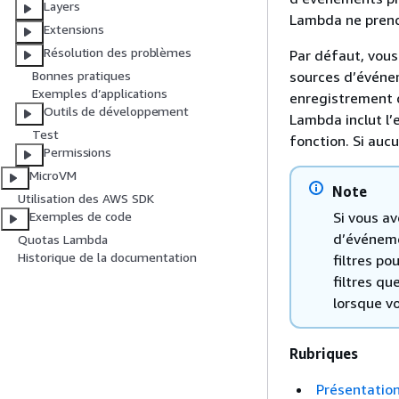
Layers
Lambda ne prend
Extensions
Résolution des problèmes
Par défaut, vous
sources d’événe
Bonnes pratiques
Exemples d’applications
enregistrement d
Outils de développement
Lambda inclut l’
Test
fonction. Si aucu
Permissions
MicroVM
Note
Utilisation des AWS SDK
Si vous av
Exemples de code
d’événeme
Quotas Lambda
Historique de la documentation
filtres p
filtres q
lorsque v
Rubriques
Présentation