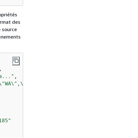
opriétés
ormat des
e source
vénements
,

a..."
,

\"WA\",\\n \"Temperature\": \"46\"\\n}"
,

185"