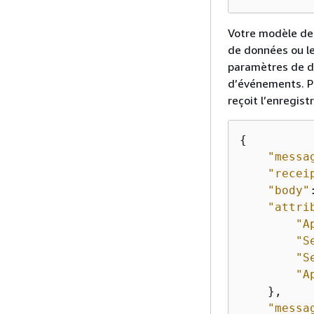
Votre modèle de 
de données ou l
paramètres de do
d’événements. P
reçoit l’enregis
{
"messa
"recei
"body"
"attri
"A
"S
"S
"A
    },

"messa