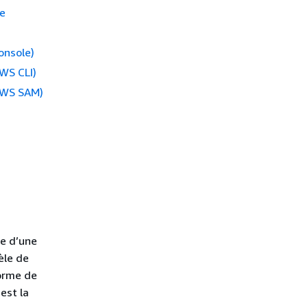
ge
onsole)
WS CLI)
(AWS SAM)
ée d’une
èle de
forme de
est la