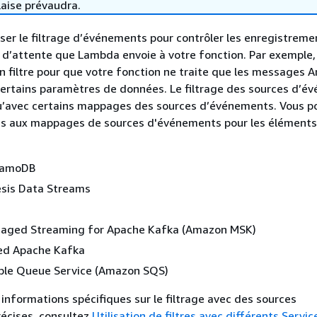
laise prévaudra.
iser le filtrage d’événements pour contrôler les enregistreme
le d’attente que Lambda envoie à votre fonction. Par exemple,
n filtre pour que votre fonction ne traite que les messages
ertains paramètres de données. Le filtrage des sources d’é
u’avec certains mappages des sources d’événements. Vous p
res aux mappages de sources d'événements pour les éléments 
namoDB
sis Data Streams
ged Streaming for Apache Kafka (Amazon MSK)
ed Apache Kafka
le Queue Service (Amazon SQS)
 informations spécifiques sur le filtrage avec des sources
écises, consultez
Utilisation de filtres avec différents Servi