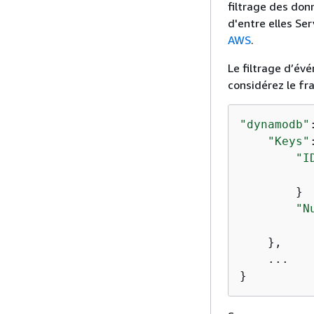
filtrage des don
d'entre elles Se
AWS
.
Le filtrage d’év
considérez le f
"dynamodb"
"Keys"
"I
        }

"N
    },

    ...

}