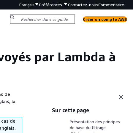
Français
Préférences
Contactez-nous
Commentaire
Créer un compte AWS
voyés par Lambda à
as de
lais, la
Sur cette page
 cas de
Présentation des principes
anglais,
de base du filtrage