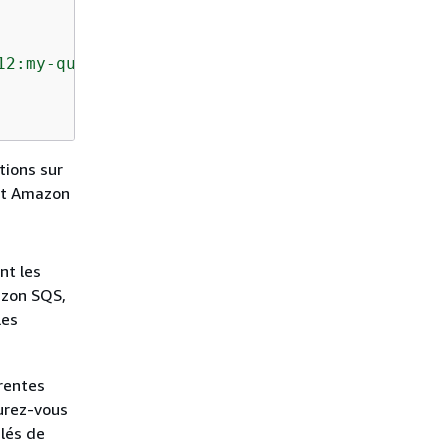
12:my-queue"
,

tions sur
ent Amazon
nt les
azon SQS,
les
érentes
surez-vous
clés de