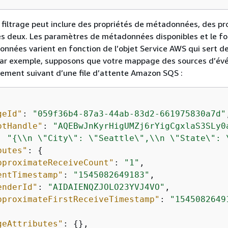
filtrage peut inclure des propriétés de métadonnées, des pr
es deux. Les paramètres de métadonnées disponibles et le f
nnées varient en fonction de l’objet Service AWS qui sert d
ar exemple, supposons que votre mappage des sources d’é
trement suivant d’une file d’attente Amazon SQS :
geId"
: 
"059f36b4-87a3-44ab-83d2-661975830a7d"
ptHandle"
: 
"AQEBwJnKyrHigUMZj6rYigCgxlaS3SLy0
: 
"
{
\\n \"City\": \"Seattle\",\\n \"State\": 
butes"
: 
{
pproximateReceiveCount"
: 
"1"
,

entTimestamp"
: 
"1545082649183"
,

enderId"
: 
"AIDAIENQZJOLO23YVJ4VO"
,

pproximateFirstReceiveTimestamp"
: 
"1545082649
geAttributes"
: 
{
},
