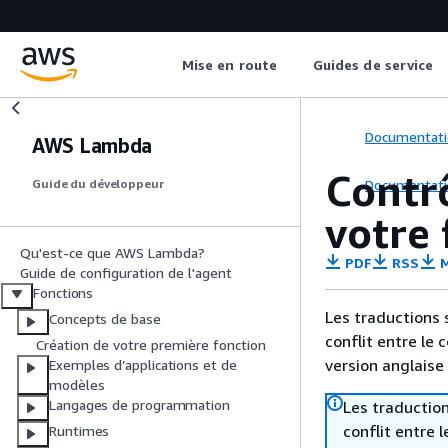
Mise en route
Guides de service
Documentati
AWS Lambda
Contr
Documentati
Guide du développeur
votre 
Qu'est-ce que AWS Lambda?
PDF
RSS
M
Guide de configuration de l'agent
Fonctions
Les traductions 
Concepts de base
conflit entre le 
Création de votre première fonction
version anglaise
Exemples d’applications et de
modèles
Langages de programmation
Les traduction
conflit entre 
Runtimes