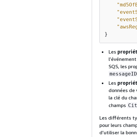
"md5Of
"event
"event
"awsRe
}
Les
proprié
l’événement 
SQS, les pr
messageID
Les
proprié
données de v
la clé du c
champs
Ci
Les différents t
pour leurs champ
d’utiliser la bon