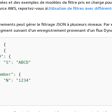
nées et des exemples de modèles de filtre pris en charge po
rvice AWS, reportez-vous à
Utilisation de filtres avec différen
énements peut gérer le filtrage JSON à plusieurs niveaux. Par
ragment suivant d’un enregistrement provenant d’un flux Dy
: 
{
: 
{
D"
: 
{
"S"
: 
"ABCD"
umber"
: 
{
"N"
: 
"1234"