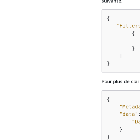
suivante.
{
"Filter
{
        }

    ]

}
Pour plus de clar
{
"Metad
"data"
"D
    }

}