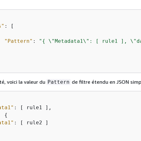
s"
: [

"Pattern"
: 
"
{
 \"Metadata1\": [ rule1 ], \"d
té, voici la valeur du
de filtre étendu en JSON simpl
Pattern
ata1"
: [ rule1 ],

: 
{
ata1"
: [ rule2 ]
