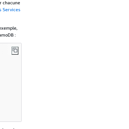
ur chacune
ts Services
 exemple,
namoDB :