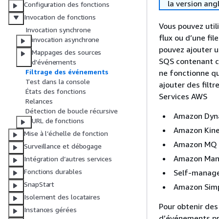
la version ang
Configuration des fonctions
Invocation de fonctions
Vous pouvez util
Invocation synchrone
flux ou d’une fi
invocation asynchrone
pouvez ajouter u
Mappages des sources
SQS contenant c
d'événements
Filtrage des événements
ne fonctionne q
Test dans la console
ajouter des filt
États des fonctions
Services AWS
Relances
Détection de boucle récursive
Amazon Dy
URL de fonctions
Amazon Kine
Mise à l’échelle de fonction
Amazon MQ
Surveillance et débogage
Amazon Mana
Intégration d’autres services
Fonctions durables
Self-manag
SnapStart
Amazon Simp
Isolement des locataires
Pour obtenir des
Instances gérées
d’événements pr