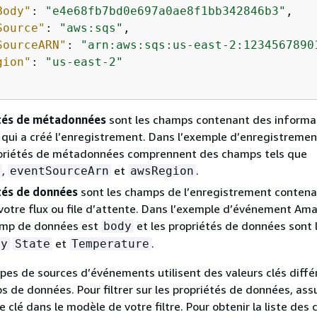
Body"
: 
"e4e68fb7bd0e697a0ae8f1bb342846b3"
,

Source"
: 
"aws:sqs"
,

SourceARN"
: 
"arn:aws:sqs:us-east-2:1234567890
gion"
: 
"us-east-2"
tés de métadonnées
sont les champs contenant des informa
qui a créé l’enregistrement. Dans l’exemple d’enregistrem
opriétés de métadonnées comprennent des champs tels que
,
et
.
eventSourceArn
awsRegion
tés de données
sont les champs de l’enregistrement contena
otre flux ou file d’attente. Dans l’exemple d’événement Am
hamp de données est
et les propriétés de données sont 
body
et
.
ty
State
Temperature
ypes de sources d’événements utilisent des valeurs clés diff
s de données. Pour filtrer sur les propriétés de données, as
ne clé dans le modèle de votre filtre. Pour obtenir la liste des 