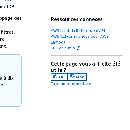
mentDB.
mappage des
Ressources connexes
AWS Lambda Référence d'API
iltres,
AWS CLI commandes pour AWS
re
Lambda
ent.
SDK et outils
Cette page vous a-t-elle été
utile ?
Oui
Non
’à dix
Faire un commentaire
de