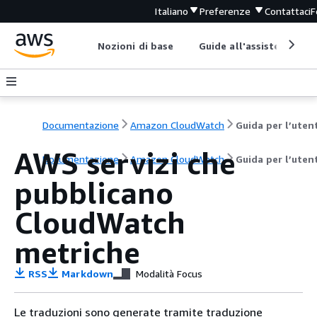
Italiano
Preferenze
Contattaci
F
Nozioni di base
Guide all'assistenza
Documentazione
Amazon CloudWatch
Guida per l’uten
AWS servizi che
Documentazione
Amazon CloudWatch
Guida per l’uten
pubblicano
CloudWatch
metriche
RSS
Markdown
Modalità Focus
Le traduzioni sono generate tramite traduzione