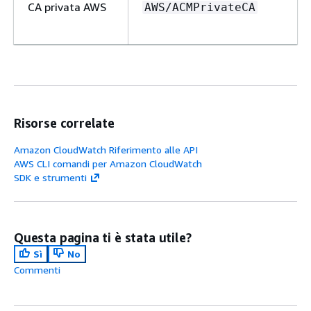
CA privata AWS
AWS/ACMPrivateCA
Amazon Q
AWS/Chatbot
Developer nelle
applicazioni di
chat
Risorse correlate
Amazon CloudWatch Riferimento alle API
AWS CLI comandi per Amazon CloudWatch
Amazon Chime
AWS/ChimeVoiceConnector
SDK e strumenti
Questa pagina ti è stata utile?
SDK Amazon
AWS/ChimeSDK
Sì
No
Chime
Commenti
AWS Client VPN
AWS/ClientVPN