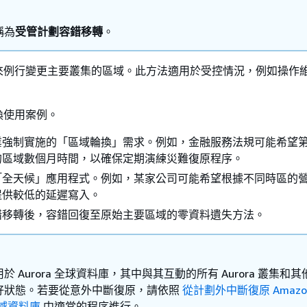
稱為
受管計劃容錯移轉
。
來例行變更主要叢集的區域。此方法適用於受控情況，例如操作
。
換使用案例。
強制實施的「區域輪換」需求。例如，金融服務法規可能希望第 
的區域數個月時間，以確保定期演練災難復原程序。
「全天候」應用程式。例如，某家公司可能希望根據不同時區的
提供較低的延遲寫入。
錯移轉後，容錯回復至原始主要區域的零資料遺失方法。
於 Aurora 全球資料庫，其中與其互動的所有 Aurora 叢集和
好狀態。若要從意外中斷復原，請依照
從計劃外中斷復原 Amazo
 全域資料庫
中適當的程序進行。