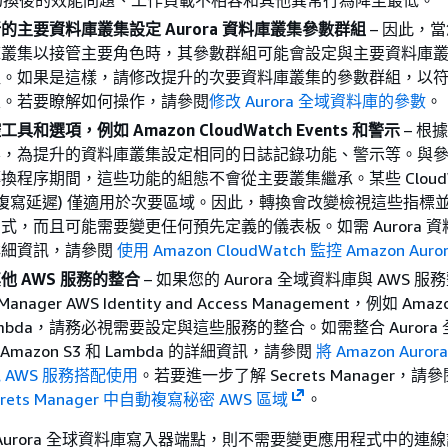
切換後的效能問題、工作負載不相容和其他異常行為降至最低。
的主要資料庫叢集設定 Aurora 資料庫叢集參數群組
– 因此，
庫叢集以接管主要角色時，其參數群組可能會設定與主要資料庫
組。如果是這樣，請修改提升的次要資料庫叢集的參數群組，以
定。若要瞭解如何操作，請參閱
修改 Aurora 全域資料庫的參數
。
具和選項，例如 Amazon CloudWatch Events 和警示
– 根
要，為提升的資料庫叢集設定相同的日誌記錄功能、警示等。與
換程序期間，這些功能的組態不會從主要叢集繼承。某些 CloudWa
如複寫延遲) 僅適用於次要區域。因此，轉換會改變檢視這些指標
式，而且可能需要變更任何預先定義的儀表板。如需 Aurora 
詳細資訊，請參閱
使用 Amazon CloudWatch 監控 Amazon Auro
他 AWS 服務的整合
– 如果您的 Aurora 全域資料庫與 AWS 服務
 Manager AWS Identity and Access Management，例如 Amaz
Lambda，請務必視需要設定與這些服務的整合。如需整合 Aurora
、Amazon S3 和 Lambda 的詳細資訊，請參閱
將 Amazon Auro
 AWS 服務搭配使用
。若要進一步了解 Secrets Manager，請參
crets Manager 中自動複寫秘密 AWS 區域
。
Aurora 全球資料庫寫入器端點，則不需要變更應用程式中的連