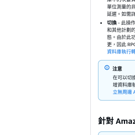
單位測量的非零
延遲。如需
切換
- 此
和其他計劃的
態。由於此
更，因此 RP
資料庫執行
注意
在可以切換
增資料庫
立無周邊 A
針對 Ama