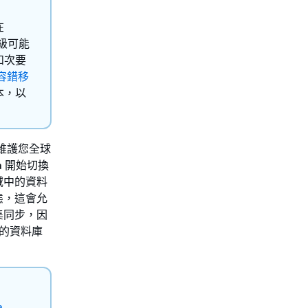
在
級可能
和次要
容錯移
本，以
會維護您全球
a 開始切換
域中的資料
態，這會允
集同步，因
您的資料庫
a