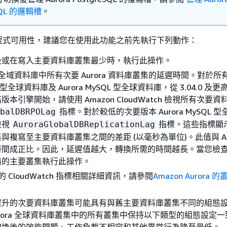
SQL 的邏輯槽
。
程式可用性，建議您在使用此功能之前先執行下列動作：
段或在寫入主要資料庫叢集最少時，執行此操作。
ra 全域資料庫中所有次要 Aurora 資料庫叢集的延遲時間。對於所有 A
QL 型全球資料庫及 Aurora MySQL 型全球資料庫，從 3.04.0 及
及更高版本引擎開始，請使用 Amazon CloudWatch 檢視所有次要
指標。對於較低的次要版本 Aurora MySQL 
balDBRPOLag
檢視
指標。這些指標顯
AuroraGlobalDBReplicationLag
與複寫至主要資料庫叢集之間的差距 (以毫秒為單位)。此值與 Aur
時間成正比。因此，延遲值越大，轉換所需的時間越長。當您檢
前的主要叢集執行此操作。
a 的 CloudWatch 指標相關詳細資訊，請參閱
Amazon Aurora
提升的次要資料庫叢集可能具有與舊主要資料庫叢集不同的組態
urora 全球資料庫叢集中的所有叢集中保持以下類型的組態設定