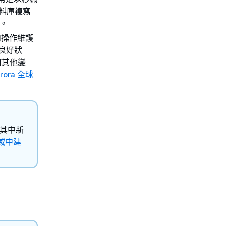
資料庫複寫
。
如操作維護
於良好狀
何其他變
rora 全球
在其中新
域中建