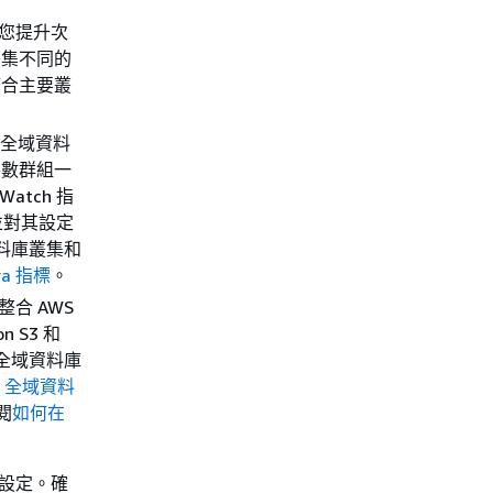
當您提升次
叢集不同的
符合主要叢
據全域資料
參數群組一
tch 指
並對其設定
資料庫叢集和
ra 指標
。
整合 AWS
on S3 和
 全域資料庫
ra 全域資料
閱
如何在
線設定。確