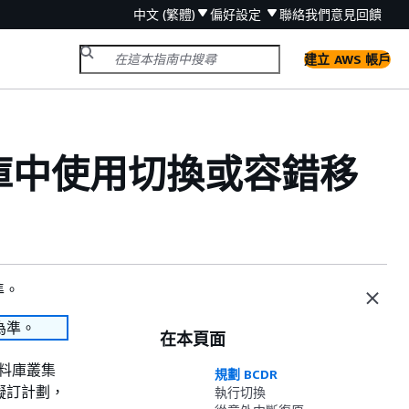
中文 (繁體)
偏好設定
聯絡我們
意見回饋
建立 AWS 帳戶
球資料庫中使用切換或容錯移
準。
為準。
在本頁面
 資料庫叢集
規劃 BCDR
庫擬訂計劃，
執行切換