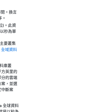
時間。換言
序。
位)。此資
常以秒為單
響主要叢集
L – 全域資料
資料庫叢
平方英里的
部分的雲端
方案，並選
定中斷案
a 全球資料
常是以秒為