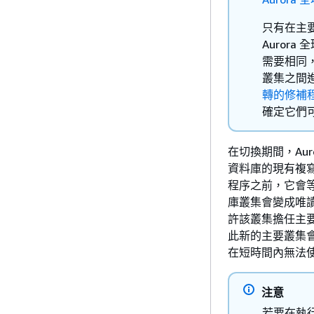
只有在主
Auror
需要相同
叢集之間
轉的修補
確定它們
在切換期間，Au
資料庫的現有複寫拓
程序之前，它會
庫叢集會變成唯
許該叢集擔任主
此新的主要叢集會
在短時間內無法
注意
若要在執行切