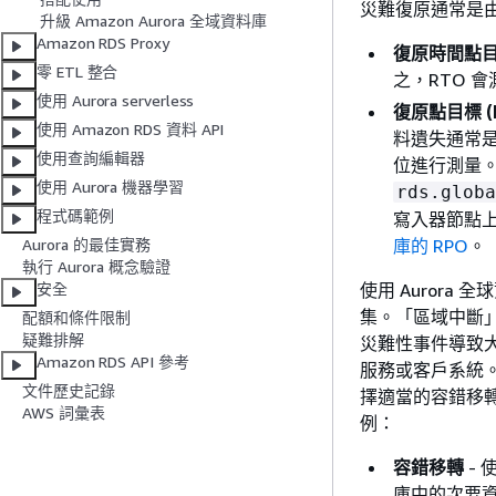
災難復原通常是
升級 Amazon Aurora 全域資料庫
Amazon RDS Proxy
復原時間點目標
零 ETL 整合
之，RTO 會
使用 Aurora serverless
復原點目標 (
使用 Amazon RDS 資料 API
料遺失通常是
使用查詢編輯器
位進行測量。使
使用 Aurora 機器學習
rds.globa
程式碼範例
寫入器節點
庫的 RPO
。
Aurora 的最佳實務
執行 Aurora 概念驗證
使用 Auror
安全
集。「區域中斷
配額和條件限制
疑難排解
災難性事件導致
Amazon RDS API 參考
服務或客戶系統
文件歷史記錄
擇適當的容錯移
AWS 詞彙表
例：
容錯移轉
- 
庫中的次要資