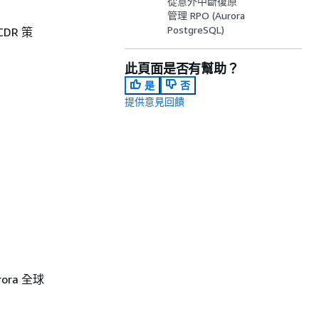
從意外中斷復原
管理 RPO (Aurora
PostgreSQL)
DR 策
此頁面是否有幫助？
是
否
提供意見回饋
ra 全球