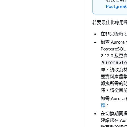
Postgre
若要最佳化應用
在非尖峰時
檢查 Auro
PostgreS
2.12.0 
AuroraGlo
庫，請改為
要資料庫叢集
轉換所需的
時，請從目
如需 Auror
標
。
在切換期間
建議您在 A