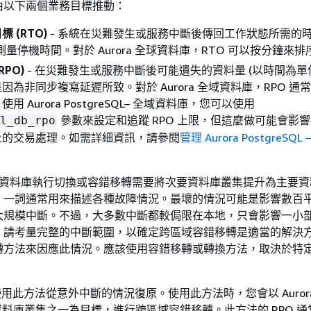
由以下兩個業務目標推動：
 (RTO)
- 系統在災難發生或服務中斷後傳回工作狀態所需的
測量停機時間。對於 Aurora 全球資料庫，RTO 可以按分鐘來排
RPO)
- 在災難發生或服務中斷後可能遺失的資料量 (以時間為單
因為非同步複寫延遲所致。對於 Aurora 全域資料庫，RPO 通
用 Aurora PostgreSQL– 全域資料庫，您可以使用
參數來設定和追蹤 RPO 上限，但這麼做可能會影
l_db_rpo
上的交易處理。如需詳細資訊，請參閱
管理 Aurora PostgreSQ
a 全球資料庫執行切換或容錯移轉需要將次要資料庫叢集提升為主要
」一詞通常用來描述各種故障情況。最壞的情況可能是影響數百
大規模中斷。不過，大多數中斷都較侷限在本地，只會影響一小
。請考量完整的中斷範圍，以確定跨區域容錯移轉是適當的解決
轉方法來因應此情況。應該使用容錯移轉或轉換方法，取決於特
使用此方法從意外中斷的情況復原。使用此方法時，您會以 Auror
料庫叢集之一為目標，進行跨區域容錯移轉。此方法的 RPO 通