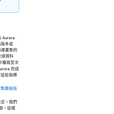
urora
更高版本或
資料庫叢集的
型全球資料
示複寫至次
ora 完成
查這些指標
 的叢集層級指
設定。我們
一致。這樣