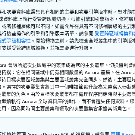
要和次要資料庫叢集具有相同的主要和次要引擎版本時，您才能
a 全球資料庫上執行受管跨區域切換。根據引擎和引擎版本，修補層
，或者修補層級可以不同。如需允許在具有不同修補層級的主要
進行這些操作的引擎和引擎版本清單，請參閱
受管跨區域轉換和
程式等級相容性
。開始轉換之前，請先檢查全域叢集中的引擎版
可支援受管跨區域轉換，並視需要進行升級。
rora 會讓所選次要區域中的叢集成為您的主要叢集。切換機制
撲：它在相同區域中仍有相同數量的 Aurora 叢集。在 Auror
等待目標次要區域叢集與主要區域叢集完全同步。然後，主要區
讀。選擇的次要叢集會將其中一個唯讀節點升級為完整寫入器狀
要叢集的角色。由於目標次要叢集都在處理程序開始時與主要叢
繼續執行 Aurora 全球資料庫的操作，而不會遺失任何資料。
使用，因為同時間主要叢集和選取的次要叢集會承擔其新角色。
換後管理 Aurora PostgreSQL 的複寫槽，請參閱
管理 Auror