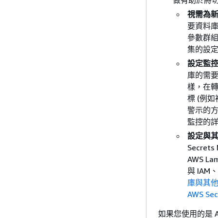
做有助於將
視需為新
要資料
參數群
集的設
設定監控工
庫的需
樣，在轉
標 (例
警示的方
監控的
設定與其
Secrets
AWS 
與 IAM
庫與其他
AWS Se
如果您使用的是 