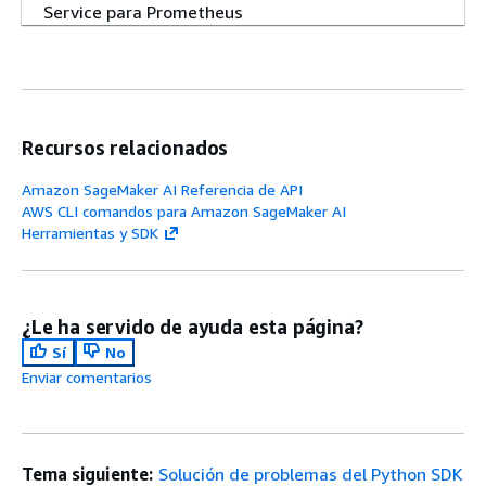
Service para Prometheus
JupyterLab 1 y 3: obsolescencia
Recursos relacionados
SageMaker HyperPod Integración de Amazon con
Amazon EventBridge para la entrega de eventos de
Amazon SageMaker AI Referencia de API
AWS CLI comandos para Amazon SageMaker AI
cambio de estado
Herramientas y SDK
Informes de uso en SageMaker HyperPod EKS-
orchestrated clústeres
¿Le ha servido de ayuda esta página?
Sí
No
Enviar comentarios
Mejoras en la taxonomía de la documentación en el
capítulo de Amazon SageMaker HyperPod
Tema siguiente:
Solución de problemas del Python SDK