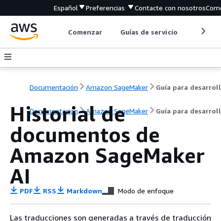
Español
Preferencias
Contacte con nosotros
Come
Comenzar
Guías de servicio
Herrami
Documentación
Amazon SageMaker
Historial de
Documentación
Amazon SageMaker
Guía para desarrol
documentos de
Amazon SageMaker
AI
PDF
RSS
Markdown
Modo de enfoque
Las traducciones son generadas a través de traducción