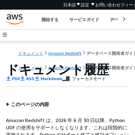
日本語
設定
お問い合わせ
フィー
開始する
サービスガイド
デベロッパ
ドキュメント
Amazon Redshift
データベース開発者ガイ
ドキュメント履歴
ドキュメント
Amazon Redshift
データベース開発者ガイ
PDF
RSS
Markdown
フォーカスモード
このページの内容
Amazon Redshift は、2026 年 6 月 30 日以降、Python
UDF の使用をサポートしなくなります。これは段階的に
実施されます。Python のサポート終了と移行オプション