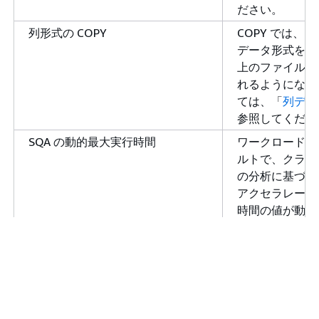
するようになりました。
ださい。
AQUA (Advanced
AQUA は、カスタム設計の
列形式の COPY
COPY では、Pa
Query Accelerator) の
ハードウェアで特定のタイ
データ形式を使用
サポート
プのクエリを自動的にブー
上のファイルの
ストすることで、Amazon
れるようになり
Redshift が他のクラウド
ては、「
列デー
データウェアハウスよりも
参照してくださ
最大 10 倍高速に実行でき
SQA の動的最大実行時間
ワークロード管理
るようにする分散型および
ルトで、クラス
ハードウェアアクセラレー
の分析に基づい
ションキャッシュです。
アクセラレーショ
Amazon Redshift ML
CREATE MODEL ステート
時間の値が動的
機能の強化
メント、XGBoost のサポ
うになりました
ート、K-means クラスタ
「
ショートクエ
リング、マルチクラス分類
を参照してくだ
モデル、モデルの説明可能
STL_LOAD_COMMITS の新しい列
STL_LOAD_CO
性機能、自動 ML のための
ブルに新しい列 
Amazon SageMaker AI と