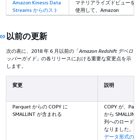
Amazon Kinesis Data
マテリアライズドビューを
Streams からのスト
使用して、Amazon
リーミング取り込みの
Kinesis Data Streams か
サポート
ら Amazon Redshift に直
接ストリーミングデータを
以前の更新
取り込めるようになったた
め、Amazon Redshift に
次の表に、2018 年 6 月以前の「
Amazon Redshift デベロ
取り込む前に Amazon S3
ッパーガイド
」の各リリースにおける重要な変更点を示
でデータをステージングす
します。
る必要がなくなりました。
GEOMETRY データ型
Amazon Redshift は、
変更
説明
と GEOGRAPHY デー
GEOMETRY データ型と
タ型による空間データ
GEOGRAPHY データ型に
のサポート
よる空間データ、空間
​Parquet からの COPY に
COPY が、Par
SQL 関数、さらに地理空
SMALLINT が含まれる
から SMALLI
間分析と位置ベースのクエ
列へのロードを
リ用のシェイプファイルを
なりました。​ 
ロードする機能をサポート
データ形式の C