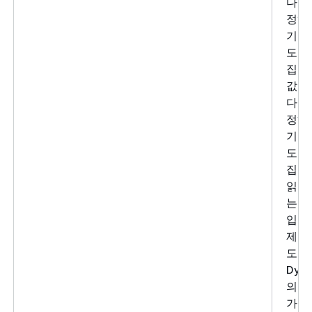
다 크
정하
기 요
도가
집니다
값을 
다 작
정하
기 요
도가
집니다
읽기
는 
입니다
제 읽
도는
Dyn
의 키
가 