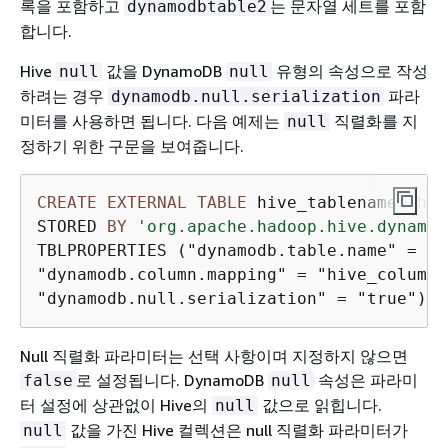
록을 포함하고
는 문자열 세트를 포함
dynamodbtable2
합니다.
Hive
값을 DynamoDB
유형의 속성으로 작성
null
null
하려는 경우
파라
dynamodb.null.serialization
미터를 사용하면 됩니다. 다음 예제는
직렬화를 지
null
정하기 위한 구문을 보여줍니다.
CREATE
EXTERNAL
TABLE
 hive_tablename (hiv
STORED 
BY
'org.apache.hadoop.hive.dynamod
TBLPROPERTIES ("dynamodb.table.name" 
=
 "d
"dynamodb.column.mapping" 
=
 "hive_column1
"dynamodb.null.serialization" 
=
 "true"); 
Null 직렬화 파라미터는 선택 사항이며 지정하지 않으면
로 설정됩니다. DynamoDB
속성은 파라미
false
null
터 설정에 상관없이 Hive의
값으로 읽힙니다.
null
값을 가진 Hive 컬렉션은 null 직렬화 파라미터가
null