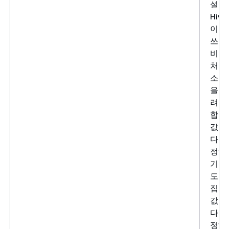
설정
Hiv
이블
쓰기
비저
처리
소스의
을 
려고
합니다
값을 
다 크
정하
기 요
도가
집니다
값을 
다 작
정하