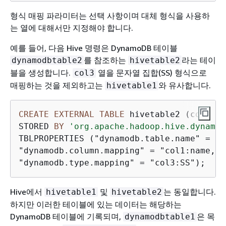
형식 매핑 파라미터는 선택 사항이며 대체 형식을 사용하
는 열에 대해서만 지정해야 합니다.
예를 들어, 다음 Hive 명령은 DynamoDB 테이블
를 참조하는
라는 테이
dynamodbtable2
hivetable2
블을 생성합니다.
열을 문자열 집합(SS) 형식으로
col3
매핑하는 것을 제외하고는
와 유사합니다.
hivetable1
CREATE
EXTERNAL
TABLE
 hivetable2 (col1 st
STORED 
BY
'org.apache.hadoop.hive.dynamod
TBLPROPERTIES ("dynamodb.table.name" 
=
 "d
"dynamodb.column.mapping" 
=
 "col1:name,co
"dynamodb.type.mapping" 
=
 "col3:SS"); 
Hive에서
및
는 동일합니다.
hivetable1
hivetable2
하지만 이러한 테이블에 있는 데이터는 해당하는
DynamoDB 테이블에 기록되며,
은 목
dynamodbtable1