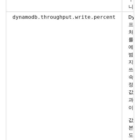
니다.
Dyn
dynamodb.throughput.write.percent
프로
처리
를 
에 
범위
지하
쓰기
속도
정합
값은
과
1
이입
값 0
본 쓰
도이며