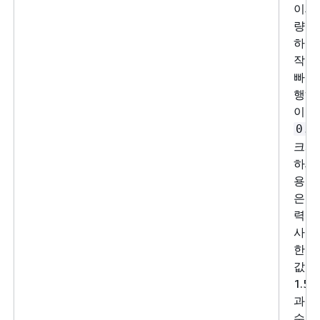
이세요
량이
하고 
작업
빠르
행하
이 
0.5
크게
하세요
용되
은 
력 
사용
한 경
값을
1.5
과 
수도