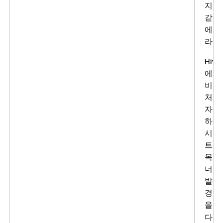
지 
같은
에 따
라집
Hiv
에서
비저
처리
자주
하거
시간
트래
목 
너무
발생
경우 
을
0
다 작