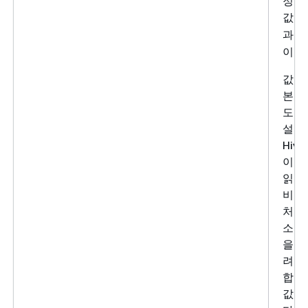
정합
값은
과
1
이입
값 0
본 읽
도이며
설정
Hiv
이블
읽기
비저
처리
소스의
을 
려고
합니다
값을 