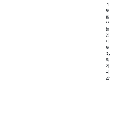
기 요
도가
집니다
쓰기
는 
입니다
제 쓰
도는
Dyn
의 키
가 
지 
같은
에 따
라집
Hiv
에서
비저