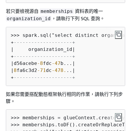
若只要檢視源自
資料表的唯一
memberships
，請執行下列 SQL 查詢。
organization_id
>>
>
 spark.sql("select distinct organizati
+
--------------------+
|
     organization_id
|
+
--------------------+
|
d56acebe
-8
fdc
-47
b...
|
|
8
fa6c3d2
-71
dc
-478.
..
|
+
--------------------+
如果您需要搭配動態框架執行相同的作業，請執行下列步
驟。
>>
>
 memberships 
=
 glueContext.create_dyna
>>
>