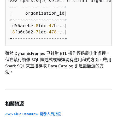
>>
>
 spark.sql("select distinct organizati
+
--------------------+
|
     organization_id
|
+
--------------------+
|
d56acebe
-8
fdc
-47
b...
|
|
8
fa6c3d2
-71
dc
-478.
..
|
+
--------------------+
雖然 DynamicFrames 已針對 ETL 操作經過最佳化處理，
但在執行複雜 SQL 陳述式或轉運現有應用程式方面，啟用
Spark SQL 來直接存取 Data Catalog 卻是最簡潔的方
法。
相關資源
AWS Glue DataBrew 開發人員指南