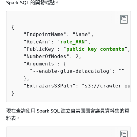
Spark SQL 的開發端點。
{
    "EndpointName": "Name",

    "RoleArn": "
role_ARN
",

    "PublicKey": "
public_key_contents
",

    "NumberOfNodes": 2,

    "Arguments": 
{
      "--enable-glue-datacatalog": ""

    },

    "ExtraJarsS3Path": "s3://crawler-publ
}
現在查詢使用 Spark SQL 建立自美國國會議員資料集的資
料表。