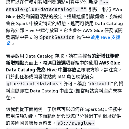
您可以在任務引數和開發端點引數中分別新增
"--
引數，執行 AWS
enable-glue-datacatalog": ""
Glue 任務和開發端點的設定。透過這個引數傳遞，系統就
會在 Spark 中設定特定的組態，進而可使用 Data Catalog
做為外部 Hive 中繼存放區。它也會在 AWS Glue 任務或開
發端點中建立的
物件中
啟用 Hive 支援
SparkSession
。
若要啟用 Data Catalog 存取，請在主控台的
新增任務
或
新增端點
頁面上，勾選
目錄選項
群組中的
使用 AWS Glue
Data Catalog 做為 Hive 中繼存放
區核取方塊。請注意，
用於此任務或開發端點的 IAM 角色應該擁有
許可。稱為 "
" 的資
glue:CreateDatabase
default
料庫隨即在 Data Catalog 中建立 (如當時該資料庫尚未存
在)。
讓我們從下面範例，了解您可以如何在 Spark SQL 任務中
應用這項功能。下面範例是假設您已分類過下列網址提供
的美國國會議員資料集，
s3://awsglue-