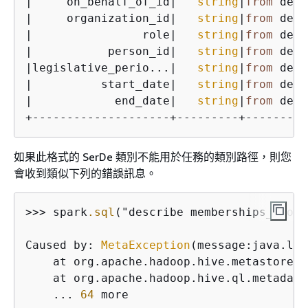
|     on_behalf_of_id|   
string
|
from
 dese
|     organization_id|   
string
|
from
 dese
|                role|   
string
|
from
 dese
|           person_id|   
string
|
from
 dese
|legislative_perio...|   
string
|
from
 dese
|          start_date|   
string
|
from
 dese
|            end_date|   
string
|
from
 dese
如果此格式的 SerDe 類別不能用於任務的類別路徑，則您
會收到類似下列的錯誤訊息。
>>> spark
.sql
("describe memberships_json"
Caused by: 
MetaException
(message:java.lan
    at org.apache.hadoop.hive.metastore.M
    at org.apache.hadoop.hive.ql.metadata
    ... 
64
 more