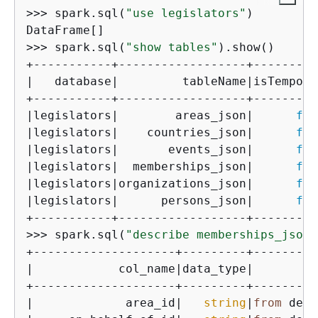
>>> spark.sql(
"use legislators"
)

DataFrame[]

>>> spark.sql(
"show tables"
).show()

+-----------+------------------+----------
|   database|         tableName|isTemporar
+-----------+------------------+----------
|legislators|        areas_json|      
fal
|legislators|    countries_json|      
fal
|legislators|       events_json|      
fal
|legislators|  memberships_json|      
fal
|legislators|organizations_json|      
fal
|legislators|      persons_json|      
fal
+-----------+------------------+----------
>>> spark.sql(
"describe memberships_json"
+--------------------+---------+---------
|            col_name|data_type|         
+--------------------+---------+---------
|             area_id|   
string
|
from
 dese