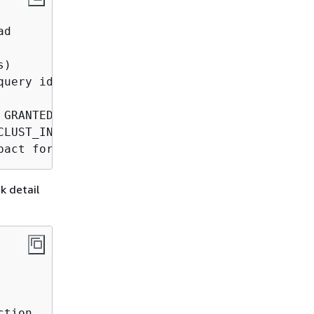
d

)

query id 4020834 172.31.14.179 reinvent execut
GRANTED:

CLUST_INDEX of table test.t1 trx id 1688153 lo
pact format; info bits 0
k detail
tion,
