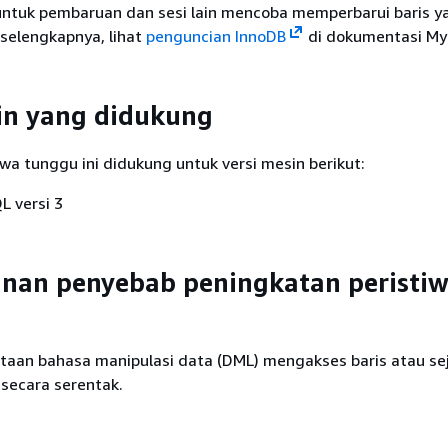
untuk pembaruan dan sesi lain mencoba memperbarui baris y
selengkapnya, lihat
penguncian InnoDB
di dokumentasi My
in yang didukung
iwa tunggu ini didukung untuk versi mesin berikut:
L versi 3
nan penyebab peningkatan peristi
taan bahasa manipulasi data (DML) mengakses baris atau se
secara serentak.