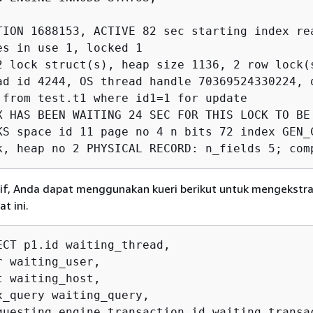
TION 1688153, ACTIVE 82 sec starting index rea
es in use 1, locked 1

2 lock struct(s), heap size 1136, 2 row lock(s
ad id 4244, OS thread handle 70369524330224, 
 from test.t1 where id1=1 for update

X HAS BEEN WAITING 24 SEC FOR THIS LOCK TO BE 
KS space id 11 page no 4 n bits 72 index GEN_
k, heap no 2 PHYSICAL RECORD: n_fields 5; com
tif, Anda dapat menggunakan kueri berikut untuk mengekstra
t ini.
ECT p1.id waiting_thread,

 waiting_user,

 waiting_host,

x_query waiting_query,

questing_engine_transaction_id waiting_transac