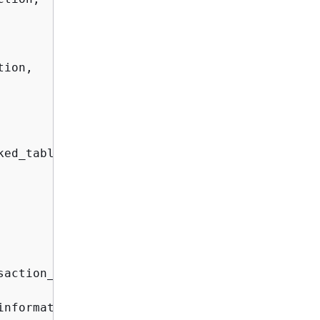
ion,

ed_table,

action_id

nformation_schema.processlist p
