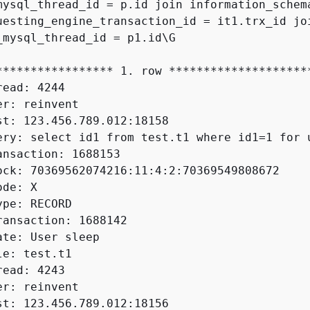
mysql_thread_id = p.id join information_schema
uesting_engine_transaction_id = it1.trx_id joi
_mysql_thread_id = p1.id\G

***************** 1. row *********************
ead: 4244

r: reinvent

st: 123.456.789.012:18158

ery: select id1 from test.t1 where id1=1 for u
ansaction: 1688153

ock: 70369562074216:11:4:2:70369549808672

de: X

pe: RECORD

ransaction: 1688142

te: User sleep

e: test.t1

ead: 4243

r: reinvent

st: 123.456.789.012:18156
