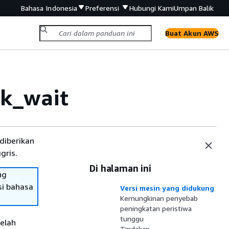
Bahasa Indonesia
Preferensi
Hubungi Kami
Umpan Balik
Buat Akun AWS
k_wait
diberikan
gris.
Di halaman ini
ng
si bahasa
Versi mesin yang didukung
Kemungkinan penyebab
peningkatan peristiwa
tunggu
telah
Tindakan