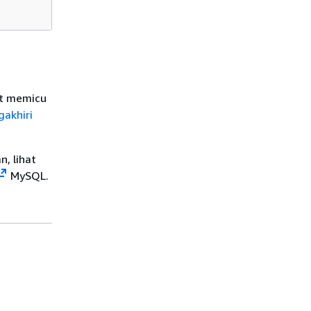
pat memicu
akhiri
, lihat
MySQL.