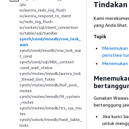
Tindakan
cpu
io/aurora_redo_log_flush
io/aurora_respond_to_client
Kami merekomend
io/redo_log_flush
yang Anda lihat.
io/socket/sql/client_connection
io/table/sql/handler
Topik
synch/cond/innodb/row_lock_
wait
Menemukan d
synch/cond/innodb/row_lock_wai
peristiwa tu
t_cond
synch/cond/sql/MDL_context:
Menemukan d
:cond_wait_status
synch/mutex/innodb/aurora_lock
Menemukan
_thread_slot_futex
bertanggun
synch/mutex/innodb/buf_pool_
mutex
synch/mutex/innodb/fil_system
Gunakan Wawasan
_mutex
bertanggung jawa
synch/mutex/innodb/trx_sys_mu
tex
Jika kunci b
synch/sxlock/innodb/hash_table_
untuk mengg
locks