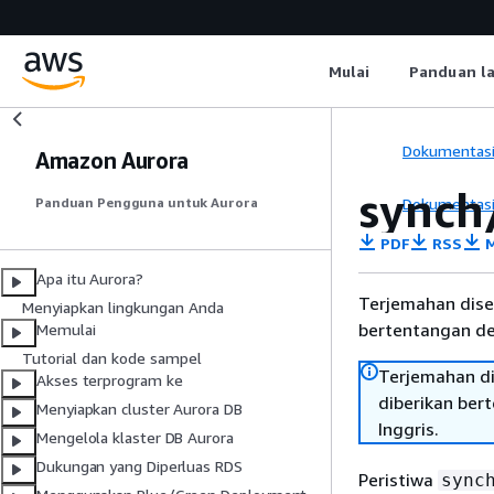
Mulai
Panduan l
Dokumentas
Amazon Aurora
synch
Dokumentas
Panduan Pengguna untuk Aurora
PDF
RSS
M
Apa itu Aurora?
Terjemahan dise
Menyiapkan lingkungan Anda
bertentangan den
Memulai
Tutorial dan kode sampel
Terjemahan di
Akses terprogram ke
diberikan ber
Menyiapkan cluster Aurora DB
Inggris.
Mengelola klaster DB Aurora
Dukungan yang Diperluas RDS
Peristiwa
sync