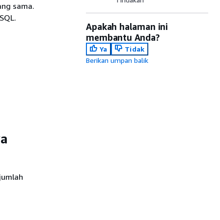
ang sama.
SQL.
Apakah halaman ini
membantu Anda?
Ya
Tidak
Berikan umpan balik
wa
jumlah