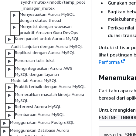
synch/mutex/innodb/temp_pool
Gunakan per
_manager_mutex
Bagikan beb
Menyesuaikan Aurora MySQL
melakukannya
dengan status thread
Menyetel dengan wawasan
Periksa nila
proaktif Amazon Guru DevOps
durasi tran
Kueri paralel untuk Aurora MySQL
Audit Lanjutan dengan Aurora MySQL
Untuk ikhtisar
Replikasi dengan Aurora MySQL
lihat postingan 
Penerusan tulis lokal
Performa
.
Mengintegrasikan Aurora AWS
MySQL dengan layanan
Menemukan 
Mode lab Aurora MySQL
Praktik terbaik dengan Aurora MySQL
Cari tahu apakah
Memecahkan masalah kinerja Aurora
berasal dari apl
MySQL
Referensi Aurora MySQL
Untuk mengident
Pembaruan Aurora MySQL
ENGINE INNOD
Menggunakan Aurora PostgreSQL
Menggunakan Database Aurora
mysql> SHO