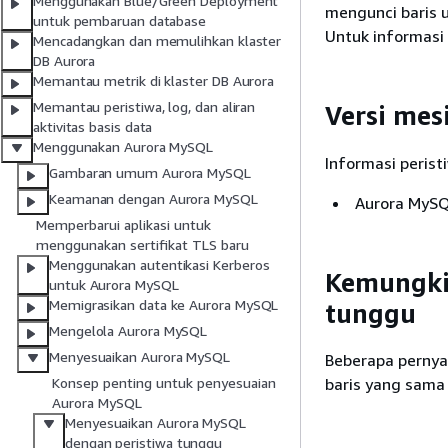
Menggunakan Blue/Green Deployment
mengunci baris 
untuk pembaruan database
Untuk informasi 
Mencadangkan dan memulihkan klaster
DB Aurora
Memantau metrik di klaster DB Aurora
Memantau peristiwa, log, dan aliran
Versi mes
aktivitas basis data
Menggunakan Aurora MySQL
Informasi perist
Gambaran umum Aurora MySQL
Keamanan dengan Aurora MySQL
Aurora MySQ
Memperbarui aplikasi untuk
menggunakan sertifikat TLS baru
Menggunakan autentikasi Kerberos
Kemungki
untuk Aurora MySQL
Memigrasikan data ke Aurora MySQL
tunggu
Mengelola Aurora MySQL
Menyesuaikan Aurora MySQL
Beberapa pernya
baris yang sama 
Konsep penting untuk penyesuaian
Aurora MySQL
Menyesuaikan Aurora MySQL
dengan peristiwa tunggu