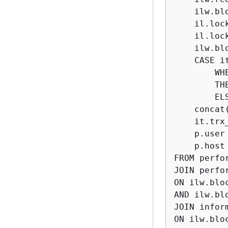
    ilw.bl
    il.loc
    il.loc
    ilw.bl
    CASE it
        WHE
        THE
        EL
    concat
    it.trx
    p.user 
    p.host 
FROM perfo
JOIN perfo
ON ilw.blo
AND ilw.bl
JOIN infor
ON ilw.blo