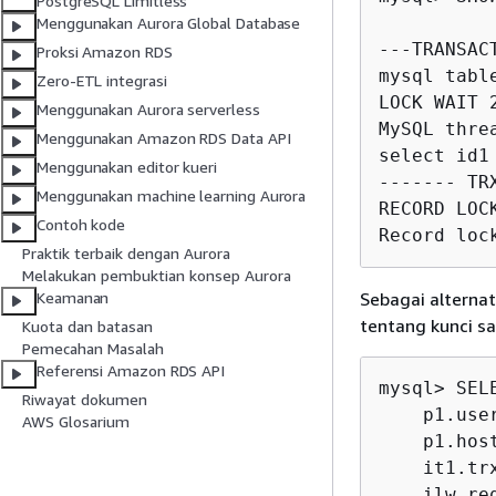
PostgreSQL Limitless
Menggunakan Aurora Global Database
---TRANSAC
Proksi Amazon RDS
mysql tabl
Zero-ETL integrasi
LOCK WAIT 
Menggunakan Aurora serverless
MySQL thre
Menggunakan Amazon RDS Data API
select id1
Menggunakan editor kueri
------- TR
Menggunakan machine learning Aurora
RECORD LOC
Contoh kode
Record loc
Praktik terbaik dengan Aurora
Melakukan pembuktian konsep Aurora
Sebagai alterna
Keamanan
tentang kunci saa
Kuota dan batasan
Pemecahan Masalah
Referensi Amazon RDS API
mysql> SEL
Riwayat dokumen
    p1.user
AWS Glosarium
    p1.host
    it1.tr
    ilw.re