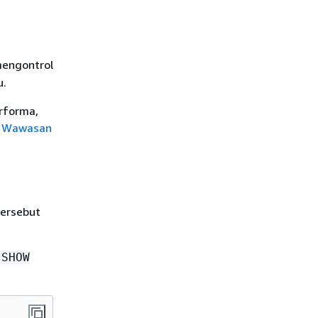
mengontrol
u.
rforma,
n Wawasan
tersebut
SHOW