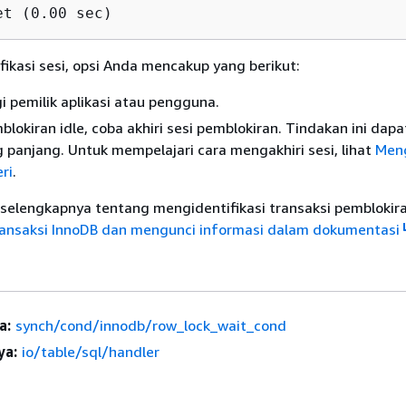
et (0.00 sec)
ikasi sesi, opsi Anda mencakup yang berikut:
 pemilik aplikasi atau pengguna.
mblokiran idle, coba akhiri sesi pemblokiran. Tindakan ini da
g panjang. Untuk mempelajari cara mengakhiri sesi, lihat
Meng
ri
.
selengkapnya tentang mengidentifikasi transaksi pemblokiran
nsaksi InnoDB dan mengunci informasi dalam dokumentasi
a:
synch/cond/innodb/row_lock_wait_cond
ya:
io/table/sql/handler