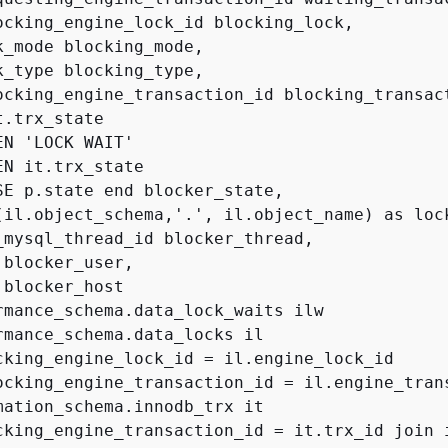
ocking_engine_lock_id blocking_lock,

k_mode blocking_mode,

k_type blocking_type,

ocking_engine_transaction_id blocking_transact
.trx_state

N 'LOCK WAIT'

N it.trx_state

SE p.state end blocker_state,

(il.object_schema,'.', il.object_name) as lock
_mysql_thread_id blocker_thread,

blocker_user,

blocker_host

rmance_schema.data_lock_waits ilw

rmance_schema.data_locks il

cking_engine_lock_id = il.engine_lock_id

ocking_engine_transaction_id = il.engine_trans
mation_schema.innodb_trx it

cking_engine_transaction_id = it.trx_id join i