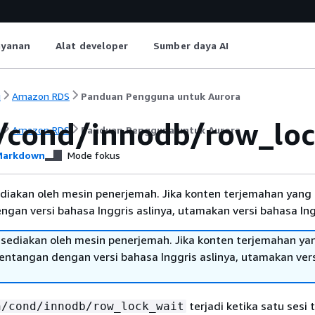
ayanan
Alat developer
Sumber daya AI
i
Amazon RDS
Panduan Pengguna untuk Aurora
/cond/innodb/row_loc
i
Amazon RDS
Panduan Pengguna untuk Aurora
arkdown
Mode fokus
diakan oleh mesin penerjemah. Jika konten terjemahan yang 
gan versi bahasa Inggris aslinya, utamakan versi bahasa Ing
sediakan oleh mesin penerjemah. Jika konten terjemahan ya
tentangan dengan versi bahasa Inggris aslinya, utamakan ver
terjadi ketika satu sesi 
h/cond/innodb/row_lock_wait