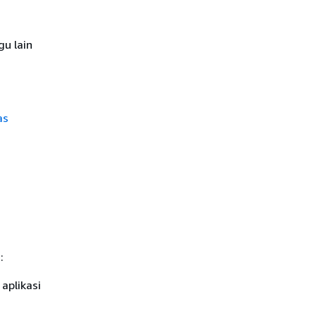
u lain
as
:
aplikasi