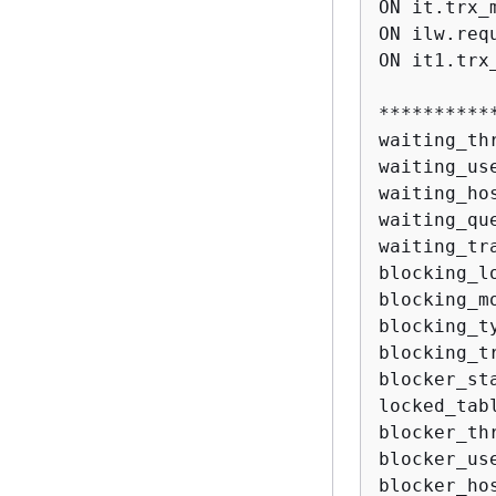
ON it.trx_
ON ilw.req
ON it1.trx
**********
waiting_thr
waiting_use
waiting_ho
waiting_qu
waiting_tr
blocking_l
blocking_mo
blocking_ty
blocking_t
blocker_sta
locked_tabl
blocker_thr
blocker_use
blocker_ho