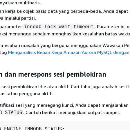
nyataan multibaris.
an kerja ke objek basis data yang berbeda-beda. Anda dapat
 melalui partisi.
i parameter
. Parameter ini 
innodb_lock_wait_timeout
saksi menunggu sebelum menghasilkan kesalahan batas wakt
 pemecahan masalah yang berguna menggunakan Wawasan Pe
blog
Menganalisis Beban Kerja Amazon Aurora MySQL denga
dan merespons sesi pemblokiran
 sesi pemblokiran idle atau aktif. Cari tahu juga apakah sesi 
ikasi atau pengguna aktif.
ifikasi sesi yang memegang kunci, Anda dapat menjalankan
. Contoh berikut menunjukkan output sampel.
B STATUS
W ENGINE INNODB STATUS;
