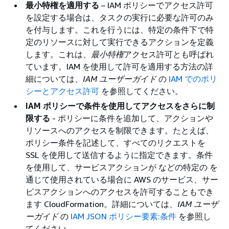
最小特権を適用する
– IAM ポリシーでアクセス許可
を設定する場合は、タスクの実行に必要な許可のみ
を付与します。これを行うには、特定の条件下で特
定のリソースに対して実行できるアクションを定義
します。これは、
最小特権
アクセス許可とも呼ばれ
ています。IAM を使用して許可を適用する方法の詳
細については、
IAM ユーザーガイド
の
IAM でのポリ
シーとアクセス許可
を参照してください。
IAM ポリシーで条件を使用してアクセスをさらに制
限する
- ポリシーに条件を追加して、アクションや
リソースへのアクセスを制限できます。たとえば、
ポリシー条件を記述して、すべてのリクエストを
SSL を使用して送信するように指定できます。条件
を使用して、サービスアクションが などの特定の を
通じて使用されている場合に AWS のサービス、サー
ビスアクションへのアクセスを許可することもでき
ます CloudFormation。詳細については、
IAM ユーザ
ーガイド
の
IAM JSON ポリシー要素:条件
を参照し
てください。