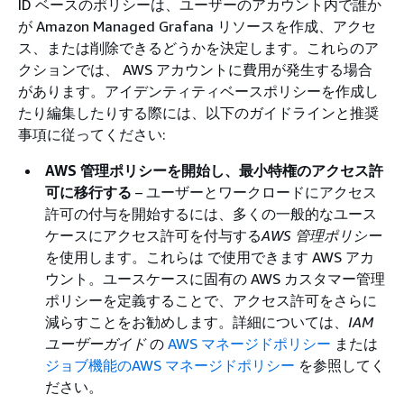
ID ベースのポリシーは、ユーザーのアカウント内で誰か
が Amazon Managed Grafana リソースを作成、アクセ
ス、または削除できるどうかを決定します。これらのア
クションでは、 AWS アカウントに費用が発生する場合
があります。アイデンティティベースポリシーを作成し
たり編集したりする際には、以下のガイドラインと推奨
事項に従ってください:
AWS 管理ポリシーを開始し、最小特権のアクセス許
可に移行する
– ユーザーとワークロードにアクセス
許可の付与を開始するには、多くの一般的なユース
ケースにアクセス許可を付与する
AWS 管理ポリシー
を使用します。これらは で使用できます AWS アカ
ウント。ユースケースに固有の AWS カスタマー管理
ポリシーを定義することで、アクセス許可をさらに
減らすことをお勧めします。詳細については、
IAM
ユーザーガイド
の
AWS マネージドポリシー
または
ジョブ機能のAWS マネージドポリシー
を参照してく
ださい。