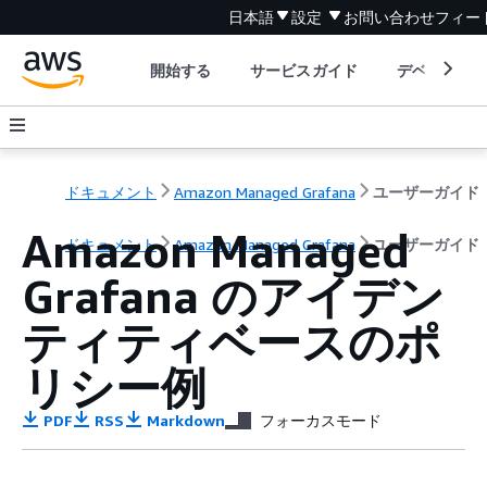
日本語
設定
お問い合わせ
フィー
開始する
サービスガイド
デベロッパ
ドキュメント
Amazon Managed Grafana
ユーザーガイド
Amazon Managed
ドキュメント
Amazon Managed Grafana
ユーザーガイド
Grafana のアイデン
ティティベースのポ
リシー例
PDF
RSS
Markdown
フォーカスモード