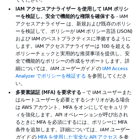
IAM アクセスアナライザー を使用して IAM ポリシ
ーを検証し、安全で機能的な権限を確保する
- IAM
アクセスアナライザー は、新規および既存のポリシ
ーを検証して、ポリシーが IAM ポリシー言語 (JSON)
および IAM のベストプラクティスに準拠するように
します。IAM アクセスアナライザーは 100 を超える
ポリシーチェックと実用的な推奨事項を提供し、安
全で機能的なポリシーの作成をサポートします。詳
細については、
IAM ユーザーガイド
の
IAM Access
Analyzer でポリシーを検証する
を参照してくださ
い。
多要素認証 (MFA) を要求する
– で IAM ユーザーまた
はルートユーザーを必要とするシナリオがある場合
は AWS アカウント、MFA をオンにしてセキュリテ
ィを強化します。API オペレーションが呼び出され
るときに MFA を必須にするには、ポリシーに MFA
条件を追加します。詳細については、
IAM ユーザー
ガイド
の
MFA を使用した安全な API アクセス
を参