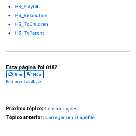
H3_Polyfill
H3_Resolution
H3_ToChildren
H3_ToParent
Esta página foi útil?
Sim
Não
Fornecer feedback
Próximo tópico:
Considerações
Tópico anterior:
Carregar um shapefile