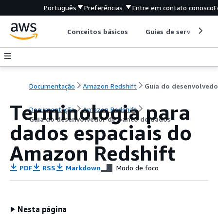
Português
Preferências
Entre em contato conosco
F
Conceitos básicos
Guias de serviço
Documentação
Amazon Redshift
Terminologia para
Documentação
Amazon Redshift
Guia do desenvolvedor de banco de dados
dados espaciais do
Amazon Redshift
PDF
RSS
Markdown
Modo de foco
Nesta página