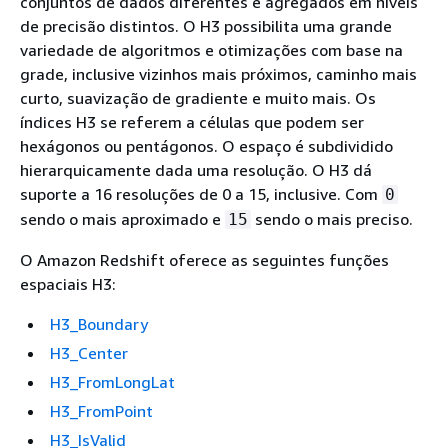
conjuntos de dados diferentes e agregados em níveis
de precisão distintos. O H3 possibilita uma grande
variedade de algoritmos e otimizações com base na
grade, inclusive vizinhos mais próximos, caminho mais
curto, suavização de gradiente e muito mais. Os
índices H3 se referem a células que podem ser
hexágonos ou pentágonos. O espaço é subdividido
hierarquicamente dada uma resolução. O H3 dá
suporte a 16 resoluções de 0 a 15, inclusive. Com
0
sendo o mais aproximado e
sendo o mais preciso.
15
O Amazon Redshift oferece as seguintes funções
espaciais H3:
H3_Boundary
H3_Center
H3_FromLongLat
H3_FromPoint
H3_IsValid