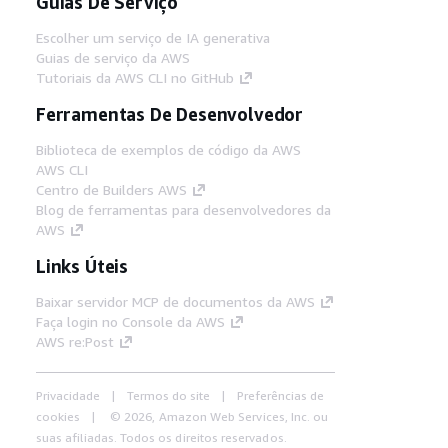
Guias De Serviço
Escolher um serviço de IA generativa
Guias de serviço da AWS
Tutoriais da AWS CLI no GitHub
Ferramentas De Desenvolvedor
Biblioteca de exemplos de código da AWS
AWS CLI
Centro de Builders AWS
Blog de ferramentas para desenvolvedores da
AWS
Links Úteis
Baixar servidor MCP de documentos da AWS
Faça login no Console da AWS
AWS re:Post
Privacidade
Termos do site
Preferências de
cookies
© 2026, Amazon Web Services, Inc. ou
suas afiliadas. Todos os direitos reservados.