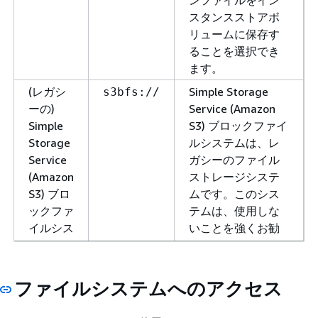
ンファイルをイン
スタンスストアボ
リュームに保存す
ることを選択でき
ます。
(レガシ
Simple Storage
s3bfs://
ーの)
Service (Amazon
Simple
S3) ブロックファイ
Storage
ルシステムは、レ
Service
ガシーのファイル
(Amazon
ストレージシステ
S3) ブロ
ムです。このシス
ックファ
テムは、使用しな
イルシス
いことを強くお勧
テム
めします。
重要
ファイルシステムへのアクセス
このファイルシス
テムは、クラスタ