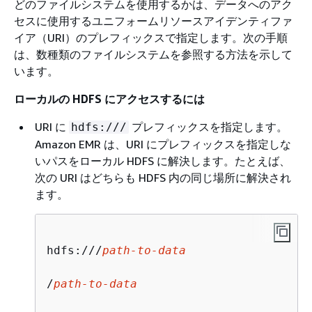
どのファイルシステムを使用するかは、データへのアク
ー障害の原因とな
セスに使用するユニフォームリソースアイデンティファ
る競合状態を引き
イア（URI）のプレフィックスで指定します。次の手順
起こすことがある
は、数種類のファイルシステムを参照する方法を示して
ため、利用はお勧
います。
めしません。ただ
し、レガシーアプ
ローカルの HDFS にアクセスするには
リケーションでは
必要になることが
URI に
プレフィックスを指定します。
hdfs:///
あります。
Amazon EMR は、URI にプレフィックスを指定しな
いパスをローカル HDFS に解決します。たとえば、
次の URI はどちらも HDFS 内の同じ場所に解決され
ます。
hdfs:///
path-to-data
/
path-to-data