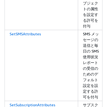
ブジェク
トの属性
を設定す
る許可を
付与
SetSMSAttributes
SMS メッ
セージの
送信と毎
日の SMS
使用状況
レポート
の受信の
ためのデ
フォルト
設定を設
定する許
可を付与
SetSubscriptionAttributes
サブスク