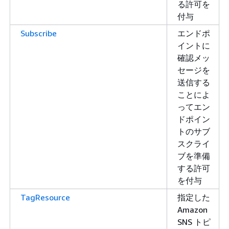
る許可を
付与
Subscribe
エンドポ
イントに
確認メッ
セージを
送信する
ことによ
ってエン
ドポイン
トのサブ
スクライ
ブを準備
する許可
を付与
TagResource
指定した
Amazon
SNS トピ