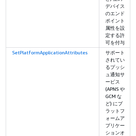
デバイス
のエンド
ポイント
属性を設
定する許
可を付与
SetPlatformApplicationAttributes
サポート
されてい
るプッシ
ュ通知サ
ービス
(APNS や
GCM な
ど) にプ
ラットフ
ォームア
プリケー
ションオ