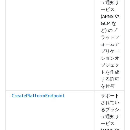
ュ通知サ
ービス
(APNS や
GCM な
ど) のプ
ラットフ
ォームア
プリケー
ションオ
ブジェク
トを作成
する許可
を付与
CreatePlatformEndpoint
サポート
されてい
るプッシ
ュ通知サ
ービス