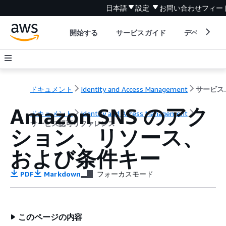
日本語
設定
お問い合わせ
フィー
開始する
サービスガイド
デベロッパ
ドキュメント
Identity and Access Management
サービ
Amazon SNS のアク
ドキュメント
Identity and Access Management
サービス認可リファレンス
ション、リソース、
および条件キー
PDF
Markdown
フォーカスモード
このページの内容