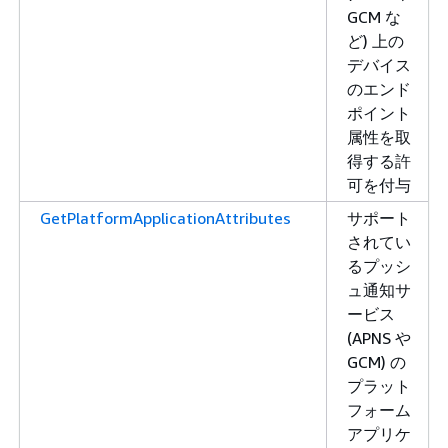
GCM な
ど) 上の
デバイス
のエンド
ポイント
属性を取
得する許
可を付与
GetPlatformApplicationAttributes
サポート
されてい
るプッシ
ュ通知サ
ービス
(APNS や
GCM) の
プラット
フォーム
アプリケ