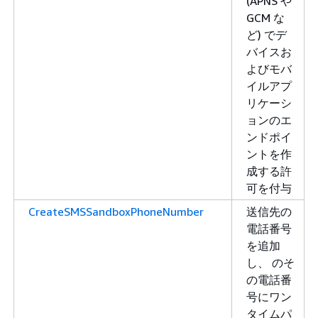
(APNS や
GCM な
ど) でデ
バイスお
よびモバ
イルアプ
リケーシ
ョンのエ
ンドポイ
ントを作
成する許
可を付与
CreateSMSSandboxPhoneNumber
送信先の
電話番号
を追加
し、 のそ
の電話番
号にワン
タイムパ