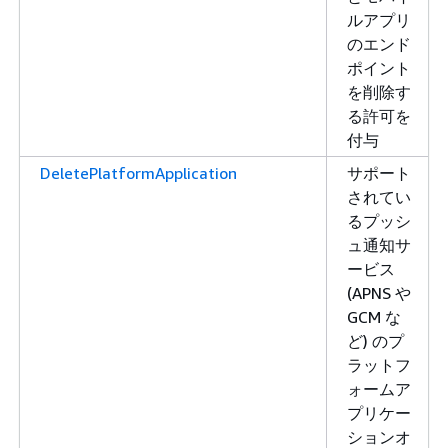
ルアプリ
のエンド
ポイント
を削除す
る許可を
付与
DeletePlatformApplication
サポート
されてい
るプッシ
ュ通知サ
ービス
(APNS や
GCM な
ど) のプ
ラットフ
ォームア
プリケー
ションオ