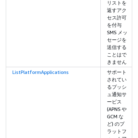
リストを
返すアク
セス許可
を付与
SMS メッ
セージを
送信する
ことはで
きません
ListPlatformApplications
サポート
されてい
るプッシ
ュ通知サ
ービス
(APNS や
GCM な
ど) のプ
ラットフ