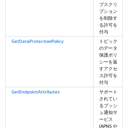
ブスクリ
プション
を削除す
る許可を
付与
GetDataProtectionPolicy
トピック
のデータ
保護ポリ
シーを返
すアクセ
ス許可を
付与
GetEndpointAttributes
サポート
されてい
るプッシ
ュ通知サ
ービス
(APNS や