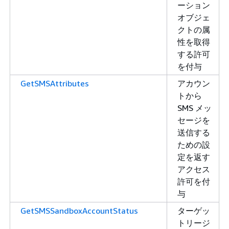
ーション
オブジェ
クトの属
性を取得
する許可
を付与
GetSMSAttributes
アカウン
トから
SMS メッ
セージを
送信する
ための設
定を返す
アクセス
許可を付
与
GetSMSSandboxAccountStatus
ターゲッ
トリージ