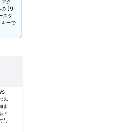
。アク
ルの
[リ
ースタ
件キーで
。
アクセ
リソースタイプ (* 必
条件キー
スレベ
須)
ル
WS
Tagging
association
 つ以
automation-
加ま
execution
るア
cloud-connector
付与
document