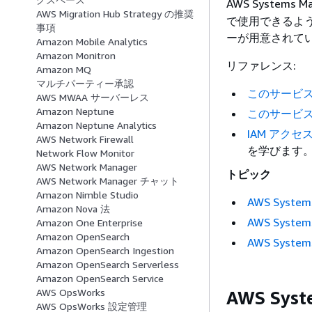
AWS Systems
AWS Migration Hub Strategy の推奨
で使用できるよ
事項
ーが用意されて
Amazon Mobile Analytics
Amazon Monitron
リファレンス:
Amazon MQ
マルチパーティー承認
このサービ
AWS MWAA サーバーレス
Amazon Neptune
このサービス
Amazon Neptune Analytics
IAM アク
AWS Network Firewall
を学びます
Network Flow Monitor
AWS Network Manager
トピック
AWS Network Manager チャット
Amazon Nimble Studio
AWS Syst
Amazon Nova 法
AWS Syst
Amazon One Enterprise
Amazon OpenSearch
AWS Syste
Amazon OpenSearch Ingestion
Amazon OpenSearch Serverless
Amazon OpenSearch Service
AWS OpsWorks
AWS Sy
AWS OpsWorks 設定管理