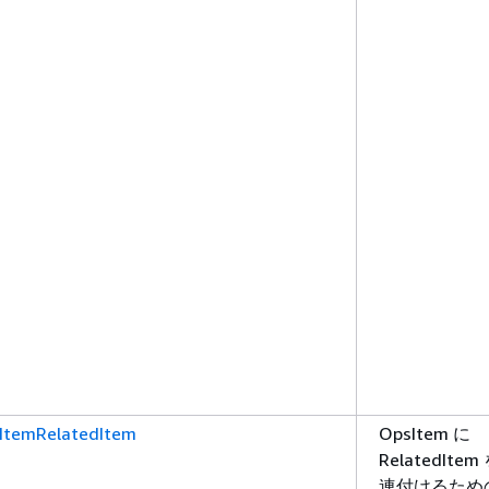
ItemRelatedItem
OpsItem に
RelatedItem
連付けるため