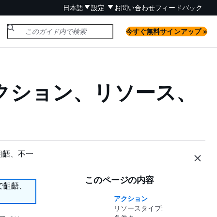
日本語
設定
お問い合わせ
フィードバック
今すぐ無料サインアップ »
r のアクション、リソース、
齟齬、不一
このページの内容
で齟齬、
アクション
リソースタイプ: