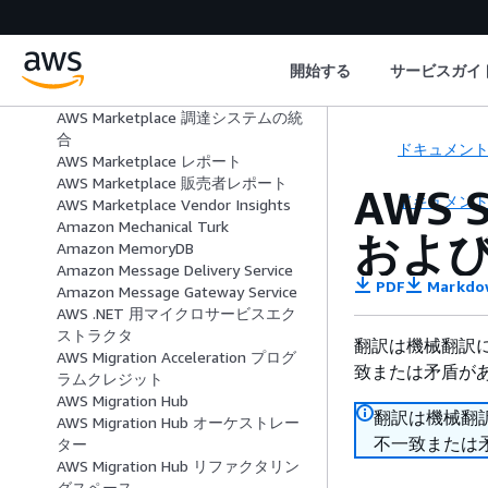
ビス
AWS Marketplace 管理ポータル
AWS Marketplace 計測サービス
開始する
サービスガイ
AWS Marketplace プライベートマー
ケットプレイス
AWS Marketplace 調達システムの統
合
ドキュメン
AWS Marketplace レポート
AWS Marketplace 販売者レポート
AWS 
ドキュメン
AWS Marketplace Vendor Insights
Amazon Mechanical Turk
およ
Amazon MemoryDB
Amazon Message Delivery Service
PDF
Markdo
Amazon Message Gateway Service
AWS .NET 用マイクロサービスエク
ストラクタ
翻訳は機械翻訳
AWS Migration Acceleration プログ
致または矛盾が
ラムクレジット
AWS Migration Hub
翻訳は機械翻
AWS Migration Hub オーケストレー
不一致または
ター
AWS Migration Hub リファクタリン
グスペース