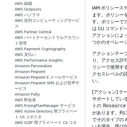
AWS 組織
IAM ポリシー
AWS Outposts
ます。ポリシーを
AWS パノラマ
AWS 並列コンピューティングサービ
す。ポリシーでア
ス
は CLI コマ
AWS Partner Central
アクションによ
AWS パートナーセントラルアカウン
つかのオペレー
ト管理
AWS Payment Cryptography
アクションテーブ
AWS 支払い
り、アクセス許
AWS Performance Insights
Amazon Personalize
リシーで使用す
Amazon Pinpoint
クセスレベルの
Amazon Pinpoint E メールサービス
い。
Amazon Pinpoint SMS および音声サ
ービス
[アクション] 
Amazon Polly
サポートしてい
AWS 料金表
トの
Resource
AWS PricingPlanManager サービス
AWS Active Directory 用プライベー
があります。列
ト CA コネクタ
でそのタイプの 
AWS SCEP 用プライベート CA コネ
いる場合、呼び