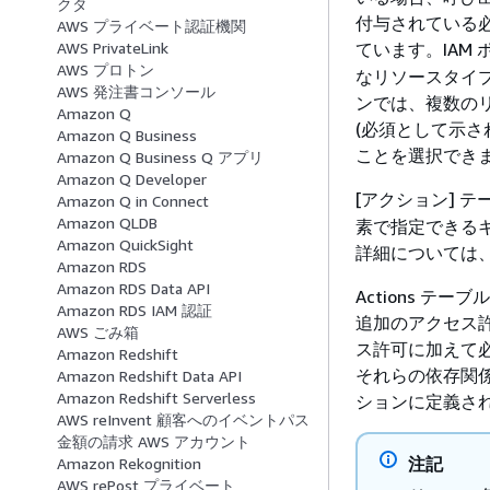
クタ
付与されている必
AWS プライベート認証機関
ています。IAM
AWS PrivateLink
AWS プロトン
なリソースタイプ
AWS 発注書コンソール
ンでは、複数の
Amazon Q
(必須として示さ
Amazon Q Business
ことを選択でき
Amazon Q Business Q アプリ
Amazon Q Developer
[アクション] 
Amazon Q in Connect
Amazon QLDB
素で指定できる
Amazon QuickSight
詳細については、
Amazon RDS
Amazon RDS Data API
Actions テーブ
Amazon RDS IAM 認証
追加のアクセス
AWS ごみ箱
ス許可に加えて
Amazon Redshift
それらの依存関
Amazon Redshift Data API
Amazon Redshift Serverless
ションに定義さ
AWS reInvent 顧客へのイベントパス
金額の請求 AWS アカウント
注記
Amazon Rekognition
AWS rePost プライベート