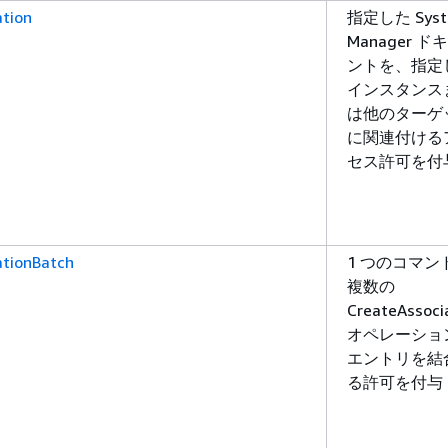
ation
指定した Syst
Manager ド
ントを、指定
インスタンス
は他のターゲ
に関連付ける
セス許可を付
ationBatch
1 つのコマン
複数の
CreateAssoci
オペレーショ
エントリを結
る許可を付与