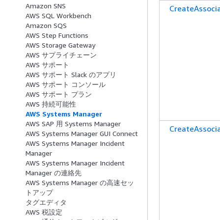
Amazon SNS
CreateAssoci
AWS SQL Workbench
Amazon SQS
AWS Step Functions
AWS Storage Gateway
AWS サプライチェーン
AWS サポート
AWS サポート Slack のアプリ
AWS サポート コンソール
AWS サポート プラン
AWS 持続可能性
AWS Systems Manager
AWS SAP 用 Systems Manager
CreateAssoci
AWS Systems Manager GUI Connect
AWS Systems Manager Incident
Manager
AWS Systems Manager Incident
Manager の連絡先
AWS Systems Manager の高速セッ
トアップ
タグエディタ
AWS 税設定