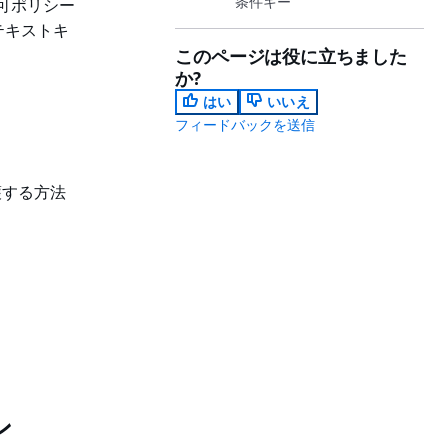
条件キー
許可ポリシー
テキストキ
このページは役に立ちました
か?
はい
いいえ
フィードバックを送信
護する方法
ン