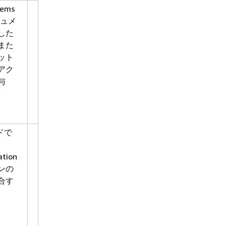
ems
書き込
association*
キュメ
み
document*
した
instance
また
ット
managed-instance
アク
aws:Reso
与
aws:Requ
aws:TagK
ドで
書き込
document*
み
instance
ation
managed-instance
ンの
合す
aws:Reso
aws:Requ
aws:TagK