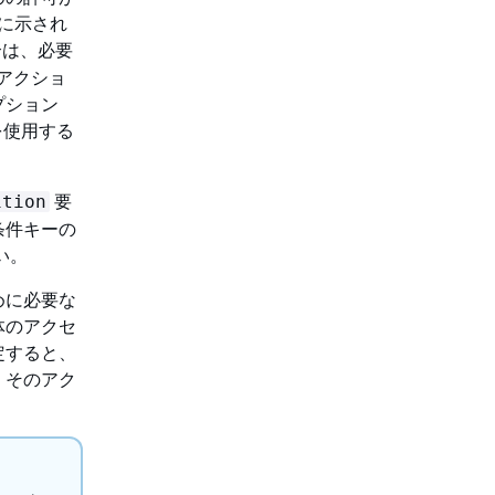
ルに示され
合は、必要
アクショ
プション
を使用する
要
ition
条件キーの
い。
めに必要な
体のアクセ
定すると、
、そのアク