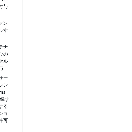
付与
書き込
コマン
み
ルす
テナ
書き込
maintenancewindow*
ウの
み
セル
与
サー
書き込
aws:Requ
シン
み
aws:TagK
ems
登録す
する
ショ
許可