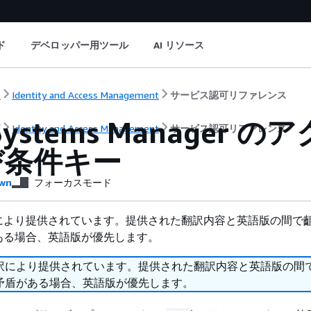
ド
デベロッパー用ツール
AI リソース
ト
Identity and Access Management
サービス認可リファレンス
Systems Manage
ト
Identity and Access Management
サービス認可リファレンス
び条件キー
wn
フォーカスモード
により提供されています。提供された翻訳内容と英語版の間で
ある場合、英語版が優先します。
訳により提供されています。提供された翻訳内容と英語版の間
矛盾がある場合、英語版が優先します。