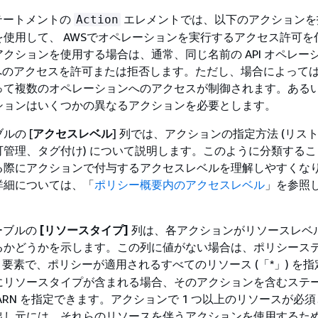
ステートメントの
エレメントでは、以下のアクションを
Action
使用して、 AWSでオペレーションを実行するアクセス許可を
クションを使用する場合は、通常、同じ名前の API オペレー
ンドへのアクセスを許可または拒否します。ただし、場合によっては
って複数のオペレーションへのアクセスが制御されます。ある
ションはいくつかの異なるアクションを必要とします。
ルの [
アクセスレベル
] 列では、アクションの指定方法 (リス
可管理、タグ付け) について説明します。このように分類する
る際にアクションで付与するアクセスレベルを理解しやすくな
詳細については、「
ポリシー概要内のアクセスレベル
」を参照
テーブルの
[リソースタイプ]
列は、各アクションがリソースレベ
るかどうかを示します。この列に値がない場合は、ポリシース
要素で、ポリシーが適用されるすべてのリソース (「*」) を
にリソースタイプが含まれる場合、そのアクションを含むステ
ARN を指定できます。アクションで 1 つ以上のリソースが必
出し元には、それらのリソースを伴うアクションを使用するた