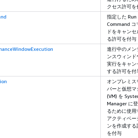
クセス許可を
and
指定した Run
Command 
ドをキャンセ
る許可を付与
enanceWindowExecution
進行中のメン
ンスウィンド
実行をキャン
する許可を付
ion
オンプレミス
バーと仮想マ
(VM) を Syst
Manager に
るために使用
アクティベー
ンを作成する
を付与