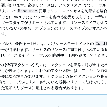
要があります。必須リソースは、アスタリスク (*) でテーブ
 ポリシーの
要素でリソースアクセスを制限する場
Resource
ごとに ARN またはパターンを含める必要があります。一部の
リソースタイプがサポートされています。リソースタイプがオ
れていない) の場合、オプションのリソースタイプのいずれか
ます。
テーブルの
[条件キー]
列には、ポリシーステートメントの
Cond
キーが含まれます。サービスのリソースに関連付けられている
[リソースタイプ] テーブルの
[条件キー]
列を参照してくださ
ルの
[依存アクション]
列には、アクションを正常に呼び出すた
許可が表示されます。これらのアクセス許可は、アクション自
必要になる場合があります。アクションが依存アクションを指
係は、テーブルにリストされている最初のリソースだけでなく
れた追加のリソースに適用される場合があります。