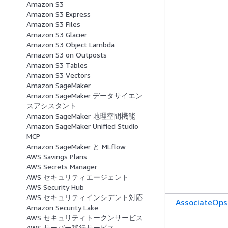
Amazon S3
Amazon S3 Express
Amazon S3 Files
Amazon S3 Glacier
Amazon S3 Object Lambda
Amazon S3 on Outposts
Amazon S3 Tables
Amazon S3 Vectors
Amazon SageMaker
Amazon SageMaker データサイエン
スアシスタント
Amazon SageMaker 地理空間機能
Amazon SageMaker Unified Studio
MCP
Amazon SageMaker と MLflow
AWS Savings Plans
AWS Secrets Manager
AWS セキュリティエージェント
AWS Security Hub
AWS セキュリティインシデント対応
AssociateOps
Amazon Security Lake
AWS セキュリティトークンサービス
AWS サーバー移行サービス