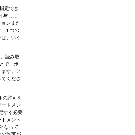
指定でき
付与しま
ションまた
、1 つの
いは、いく
ト、読み取
ことで、ポ
ります。ア
してくださ
ルの許可を
テートメン
指定する必要
ートメント
須となって
めの許可が