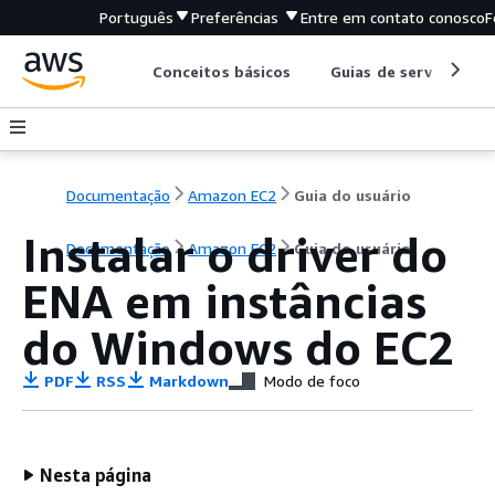
Português
Preferências
Entre em contato conosco
F
Conceitos básicos
Guias de serviço
Documentação
Amazon EC2
Guia do usuário
Instalar o driver do
Documentação
Amazon EC2
Guia do usuário
ENA em instâncias
do Windows do EC2
PDF
RSS
Markdown
Modo de foco
Nesta página