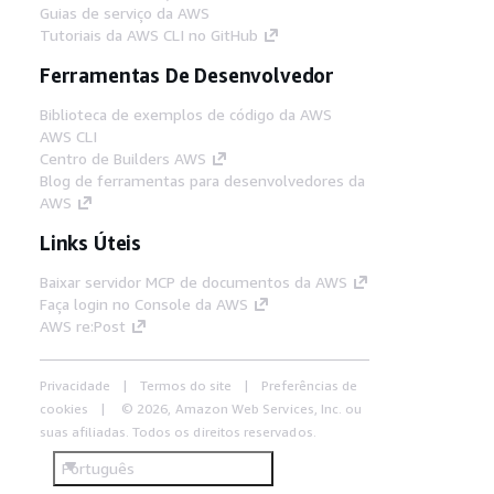
Guias de serviço da AWS
Tutoriais da AWS CLI no GitHub
Ferramentas De Desenvolvedor
Biblioteca de exemplos de código da AWS
AWS CLI
Centro de Builders AWS
Blog de ferramentas para desenvolvedores da
AWS
Links Úteis
Baixar servidor MCP de documentos da AWS
Faça login no Console da AWS
AWS re:Post
Privacidade
Termos do site
Preferências de
cookies
© 2026, Amazon Web Services, Inc. ou
suas afiliadas. Todos os direitos reservados.
Português