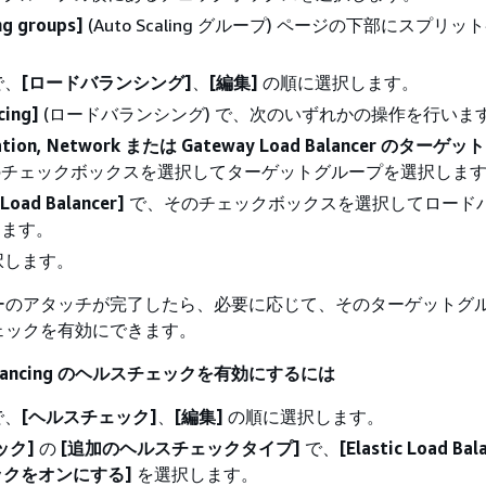
ng groups]
(Auto Scaling グループ) ページの下部にスプリ
で、
[ロードバランシング]
、
[編集]
の順に選択します。
cing]
(ロードバランシング) で、次のいずれかの操作を行いま
cation, Network または Gateway Load Balancer のター
のチェックボックスを選択してターゲットグループを選択しま
 Load Balancer]
で、そのチェックボックスを選択してロード
します。
択します。
ーのアタッチが完了したら、必要に応じて、そのターゲットグ
ェックを有効にできます。
d Balancing のヘルスチェックを有効にするには
で、
[ヘルスチェック]
、
[編集]
の順に選択します。
ック]
の
[追加のヘルスチェックタイプ]
で、
[Elastic Load Bal
クをオンにする]
を選択します。