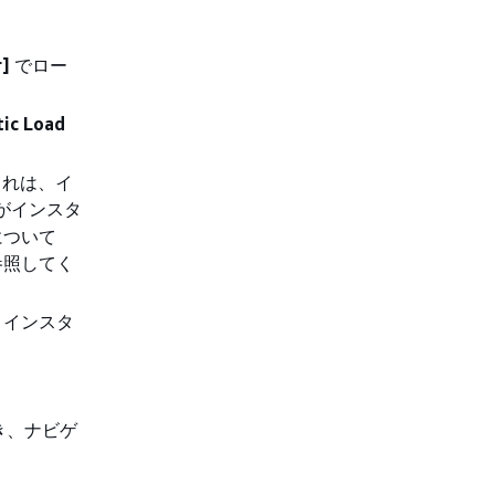
r]
でロー
tic Load
これは、イ
g がインスタ
について
参照してく
後、インスタ
開き、ナビゲ