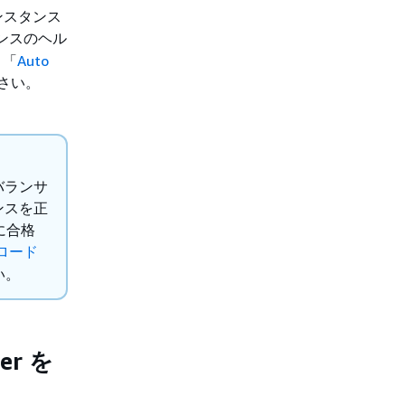
ンスタンス
スタンスのヘル
、「
Auto
さい。
バランサ
タンスを正
に合格
ロード
い。
er を