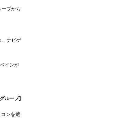
グループから
開き、ナビゲ
ットペインが
ゲットグループ]
イコンを選