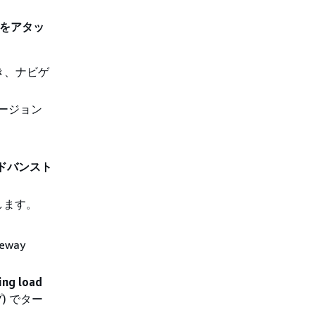
ーをアタッ
開き、ナビゲ
ージョン
アドバンスト
します。
。
teway
ing load
) でター