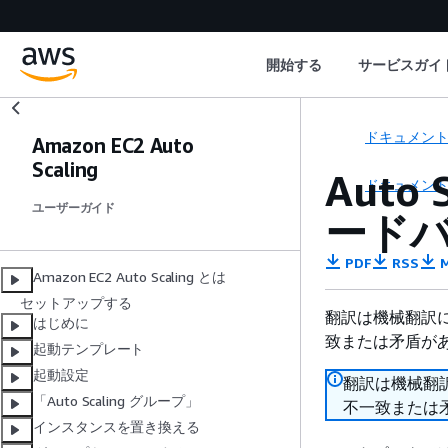
開始する
サービスガイ
ドキュメン
Amazon EC2 Auto
Scaling
Auto 
ドキュメン
ユーザーガイド
ード
PDF
RSS
M
Amazon EC2 Auto Scaling とは
セットアップする
翻訳は機械翻訳
はじめに
致または矛盾が
起動テンプレート
起動設定
翻訳は機械翻
「Auto Scaling グループ」
不一致または
インスタンスを置き換える