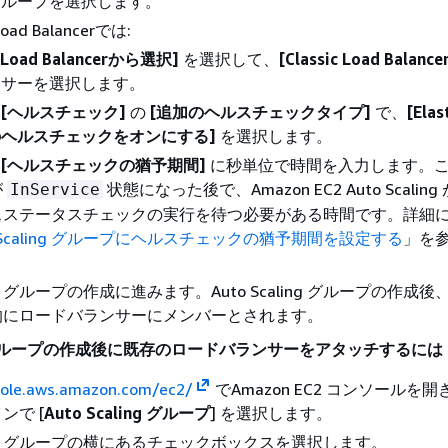
グループを選択します。
 Load Balancerでは:
c Load Balancerから選択]
を選択して、
[Classic Load Balance
ンサーを選択します。
)
[ヘルスチェック]
の
[追加のヘルスチェックタイプ]
で、
[Elas
ng のヘルスチェックをオンにする]
を選択します。
)
[ヘルスチェックの猶予期間]
に秒単位で時間を入力します。
が
状態になった後で、Amazon EC2 Auto Scalin
InService
スステータスチェックの実行を待つ必要がある時間です。詳細
o Scaling グループにヘルスチェックの猶予期間を設定する
」を
aling グループの作成に進みます。Auto Scaling グループの作成
的にロードバランサーにメンバーとされます。
ing グループの作成後に既存のロードバランサーをアタッチするには
sole.aws.amazon.com/ec2/
でAmazon EC2 コンソールを
ンで [
Auto Scaling グループ
] を選択します。
aling グループの横にあるチェックボックスを選択します。