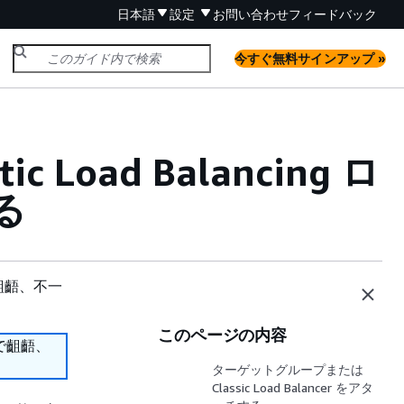
日本語
設定
お問い合わせ
フィードバック
今すぐ無料サインアップ »
ic Load Balancing ロ
る
齟齬、不一
このページの内容
で齟齬、
ターゲットグループまたは
Classic Load Balancer をアタ