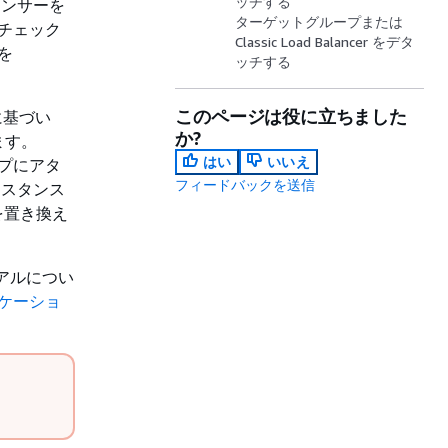
ッチする
ドバランサーを
ターゲットグループまたは
ルスチェック
Classic Load Balancer をデタ
スを
ッチする
このページは役に立ちました
クに基づい
か?
ます。
はい
いいえ
ループにアタ
フィードバックを送信
インスタンス
スを置き換え
ートリアルについ
ケーショ
。