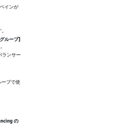
ットペインが
す。
ゲットグループ]
す。
バランサー
ループで使
ancing の