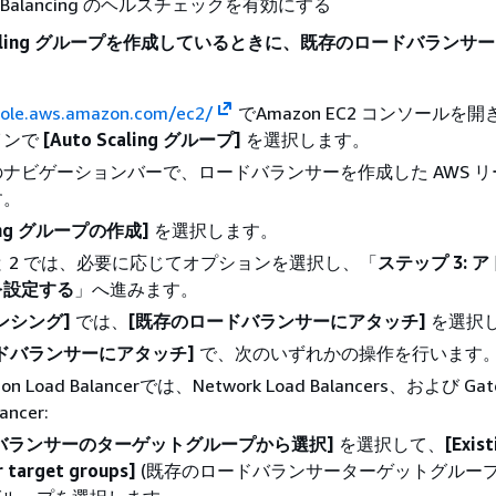
Load Balancing のヘルスチェックを有効にする
Scaling グループを作成しているときに、既存のロードバランサ
sole.aws.amazon.com/ec2/
でAmazon EC2 コンソールを
インで
[Auto Scaling グループ]
を選択します。
ナビゲーションバーで、ロードバランサーを作成した AWS リ
す。
aling グループの作成]
を選択します。
 と 2 では、必要に応じてオプションを選択し、「
ステップ 3: 
を設定する
」へ進みます。
ンシング]
では、
[既存のロードバランサーにアタッチ]
を選択
ドバランサーにアタッチ]
で、次のいずれかの操作を行います
tion Load Balancerでは、Network Load Balancers、および Ga
ancer:
バランサーのターゲットグループから選択]
を選択して、
[Exist
r target groups]
(既存のロードバランサーターゲットグループ