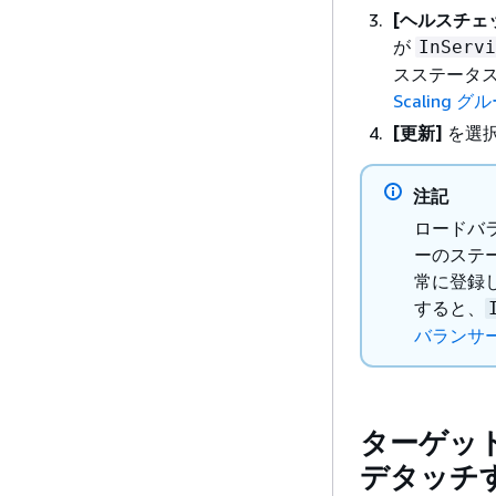
[ヘルスチェ
が
InServi
スステータ
Scalin
[更新]
を選
注記
ロードバラ
ーのステータ
常に登録
すると、
バランサ
ターゲットグル
デタッチ