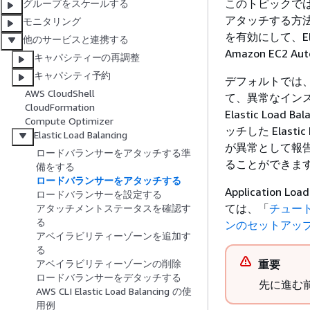
このトピックでは、Au
グループをスケールする
アタッチする方法につ
モニタリング
を有効にして、Ela
他のサービスと連携する
Amazon EC2
キャパシティーの再調整
キャパシティ予約
デフォルトでは、Ama
AWS CloudShell
て、異常なイン
CloudFormation
Elastic Loa
Compute Optimizer
ッチした Elast
Elastic Load Balancing
が異常として報告され
ロードバランサーをアタッチする準
ることができま
備をする
ロードバランサーをアタッチする
Application
ロードバランサーを設定する
ては、「
チュー
アタッチメントステータスを確認す
る
ンのセットアッ
アベイラビリティーゾーンを追加す
る
重要
アベイラビリティーゾーンの削除
ロードバランサーをデタッチする
先に進む
AWS CLI Elastic Load Balancing の使
用例