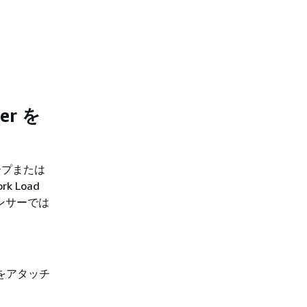
er を
ープまたは
rk Load
バランサーでは
r をアタッチ