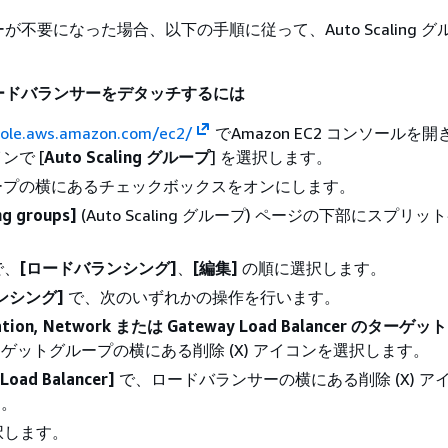
不要になった場合、以下の手順に従って、Auto Scaling 
。
ードバランサーをデタッチするには
sole.aws.amazon.com/ec2/
でAmazon EC2 コンソールを
ンで [
Auto Scaling グループ
] を選択します。
ープの横にあるチェックボックスをオンにします。
ng groups]
(Auto Scaling グループ) ページの下部にスプリ
で、
[ロードバランシング]
、
[編集]
の順に選択します。
ンシング]
で、次のいずれかの操作を行います。
cation, Network または Gateway Load Balancer のター
ゲットグループの横にある削除 (X) アイコンを選択します。
 Load Balancer]
で、ロードバランサーの横にある削除 (X) ア
す。
択します。