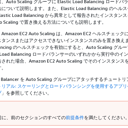
to Scaling グループに Elastic Load Balancing ロー
いて説明します。また、Elastic Load Balancing のヘ
stic Load Balancing から異常として報告されたインスタン
 Auto Scaling で置き換える方法についても説明します。
zon EC2 Auto Scaling は、Amazon EC2 ヘルスチェッ
スタンスまたはアクセスできないインスタンスのみを置き換え
d Balancing のヘルスチェックを有効にすると、Auto Scaling グ
ic Load Balancing ロードバランサーのいずれかから実行中の
た場合、Amazon EC2 Auto Scaling でそのインスタン
す。
 Load Balancer を Auto Scaling グループにアタッチするチュ
トリアル: スケーリングとロードバランシングを使用するアプリ
プ
」を参照してください。
前に、前のセクションのすべての
前提条件
を満たしてください