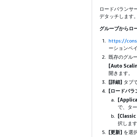
ロードバランサーが
デタッチします
グループからロ
https://con
ーションペイ
既存のグル
[Auto Scali
開きます。
[詳細]
タブ
[ロードバラ
[Appli
で、ター
[Classic
択しま
[更新]
を選