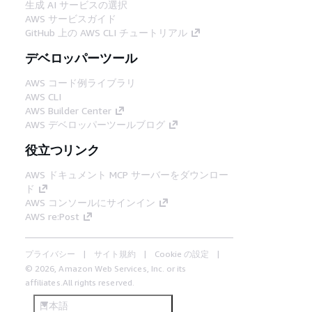
生成 AI サービスの選択
AWS サービスガイド
GitHub 上の AWS CLI チュートリアル
デベロッパーツール
AWS コード例ライブラリ
AWS CLI
AWS Builder Center
AWS デベロッパーツールブログ
役立つリンク
AWS ドキュメント MCP サーバーをダウンロー
ド
AWS コンソールにサインイン
AWS re:Post
プライバシー
サイト規約
Cookie の設定
© 2026, Amazon Web Services, Inc. or its
affiliates.All rights reserved.
日本語