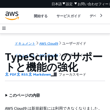
日本語
設定
お問い合わせ
フィー
開始する
サービスガイド
デベロッパ
ドキュメント
AWS Cloud9
ユーザーガイド
TypeScript のサポー
ドキュメント
AWS Cloud9
ユーザーガイド
トと機能の強化
PDF
RSS
Markdown
フォーカスモード
このページの内容
AWS Cloud9 は新規顧客には利用できなくなりました。