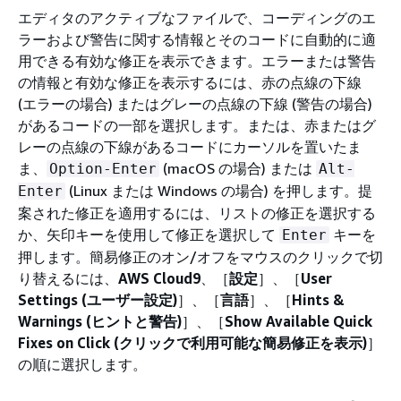
エディタのアクティブなファイルで、コーディングのエ
ラーおよび警告に関する情報とそのコードに自動的に適
用できる有効な修正を表示できます。エラーまたは警告
の情報と有効な修正を表示するには、赤の点線の下線
(エラーの場合) またはグレーの点線の下線 (警告の場合)
があるコードの一部を選択します。または、赤またはグ
レーの点線の下線があるコードにカーソルを置いたま
ま、
(macOS の場合) または
Option-Enter
Alt-
(Linux または Windows の場合) を押します。提
Enter
案された修正を適用するには、リストの修正を選択する
か、矢印キーを使用して修正を選択して
キーを
Enter
押します。簡易修正のオン/オフをマウスのクリックで切
り替えるには、
AWS Cloud9
、［
設定
］、［
User
Settings (ユーザー設定)
］、［
言語
］、［
Hints &
Warnings (ヒントと警告)
］、［
Show Available Quick
Fixes on Click (クリックで利用可能な簡易修正を表示)
］
の順に選択します。