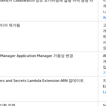
tion에서 CloudWatch 경보 모니터링에 실행 자격 증명 사
이
격
니
A
 티어 제거됨
고
개
하
서
 Manager Application Manager 가용성 변경
A
게
입
ers and Secrets Lambda Extension ARN 업데이트
지
E
L
리형 정책
S