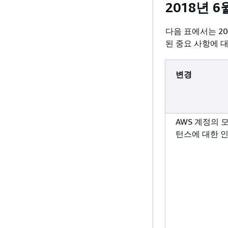
2018년 
업데이트된 관리형 
ExecutionRole
다음 표에서는 20
된 중요 사항에 
업데이트된 관리형 
변경
AWS 계정의 
턴스에 대한 
AWS System
개되지 않습니
AWS Paramet