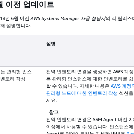
요
6월 이전 업데이트
정책 AWS-SSM-DiagnosisAutomation-
S
Policy
18년 6월 이전
AWS Systems Manager 사용 설명서
의 각 릴리스
대해 설명합니다.
정책 AWSQuickSetupDeploymentRolePolicy
S
설명
A
A
를
모든 관리형 인스
전역 인벤토리 연결을 생성하면 AWS 계정
인벤토리 작성
든 관리형 인스턴스에 대한 인벤토리를 쉽
할 수 있습니다. 자세한 내용은
AWS 계정
관리형 노드에 대한 인벤토리 작성
섹션을
s Manager Change Manager는 더 이상 신규 고객에게 공
A
세요.
다.
니
A
참고
전역 인벤토리 연결은 SSM Agent 버전 2.0.
이상에서 사용할 수 있습니다. 인스턴스에서
ers and Secrets Lambda Extension의 새로운 버전
Agent를 업데이트하는 자세한 방법은
Ru