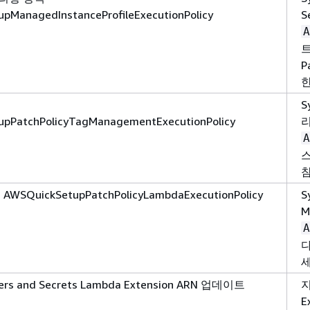
pManagedInstanceProfileExecutionPolicy
S
A
트
P
책
S
pPatchPolicyTagManagementExecutionPolicy
리
A
SQuickSetupPatchPolicyLambdaExecutionPolicy
S
M
A
다
세
ers and Secrets Lambda Extension ARN 업데이트
지
E