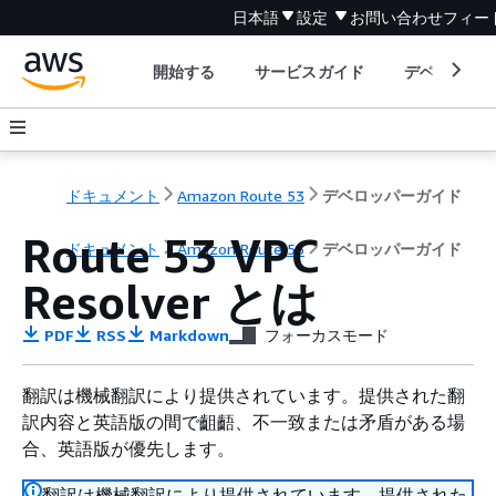
日本語
設定
お問い合わせ
フィー
開始する
サービスガイド
デベロッパ
ドキュメント
Amazon Route 53
デベロッパーガイド
Route 53 VPC
ドキュメント
Amazon Route 53
デベロッパーガイド
Resolver とは
PDF
RSS
Markdown
フォーカスモード
翻訳は機械翻訳により提供されています。提供された翻
訳内容と英語版の間で齟齬、不一致または矛盾がある場
合、英語版が優先します。
翻訳は機械翻訳により提供されています。提供された