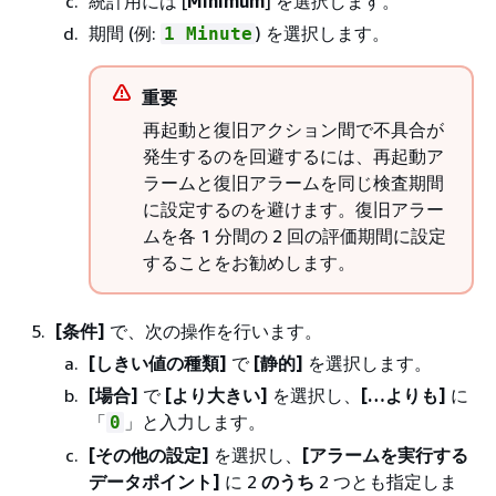
統計用には [
Minimum
] を選択します。
期間 (例:
) を選択します。
1 Minute
重要
再起動と復旧アクション間で不具合が
発生するのを回避するには、再起動ア
ラームと復旧アラームを同じ検査期間
に設定するのを避けます。復旧アラー
ムを各 1 分間の 2 回の評価期間に設定
することをお勧めします。
[条件]
で、次の操作を行います。
[しきい値の種類]
で
[静的]
を選択します。
[場合]
で
[より大きい]
を選択し、
[…よりも]
に
「
」と入力します。
0
[その他の設定]
を選択し、
[アラームを実行する
データポイント]
に 2
のうち
2 つとも指定しま