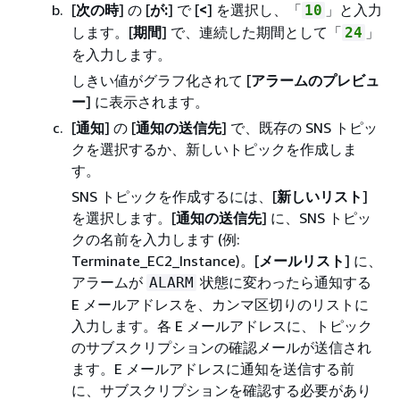
[
次の時
] の [
が:
] で [
<
] を選択し、「
」と入力
10
します。[
期間
] で、連続した期間として「
」
24
を入力します。
しきい値がグラフ化されて [
アラームのプレビュ
ー
] に表示されます。
[
通知
] の [
通知の送信先
] で、既存の SNS トピッ
クを選択するか、新しいトピックを作成しま
す。
SNS トピックを作成するには、[
新しいリスト
]
を選択します。[
通知の送信先
] に、SNS トピッ
クの名前を入力します (例:
Terminate_EC2_Instance)。[
メールリスト
] に、
アラームが
状態に変わったら通知する
ALARM
E メールアドレスを、カンマ区切りのリストに
入力します。各 E メールアドレスに、トピック
のサブスクリプションの確認メールが送信され
ます。E メールアドレスに通知を送信する前
に、サブスクリプションを確認する必要があり