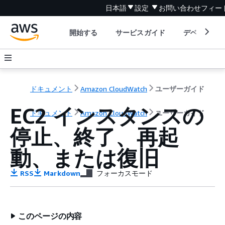
日本語
設定
お問い合わせ
フィー
開始する
サービスガイド
デベロッパ
ドキュメント
Amazon CloudWatch
ユーザーガイド
EC2 インスタンスの
ドキュメント
Amazon CloudWatch
ユーザーガイド
停止、終了、再起
動、または復旧
RSS
Markdown
フォーカスモード
このページの内容