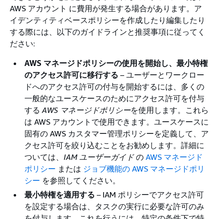
AWS アカウント に費用が発生する場合があります。ア
イデンティティベースポリシーを作成したり編集したり
する際には、以下のガイドラインと推奨事項に従ってく
ださい:
AWS マネージドポリシーの使用を開始し、最小特権
のアクセス許可に移行する
– ユーザーとワークロー
ドへのアクセス許可の付与を開始するには、多くの
一般的なユースケースのためにアクセス許可を付与
する
AWS マネージドポリシー
を使用します。これら
は AWS アカウントで使用できます。ユースケースに
固有の AWS カスタマー管理ポリシーを定義して、ア
クセス許可を絞り込むことをお勧めします。詳細に
ついては、
IAM ユーザーガイド
の
AWS マネージド
ポリシー
または
ジョブ機能の AWS マネージドポリ
シー
を参照してください。
最小特権を適用する
– IAM ポリシーでアクセス許可
を設定する場合は、タスクの実行に必要な許可のみ
を付与します。これを行うには、特定の条件下で特