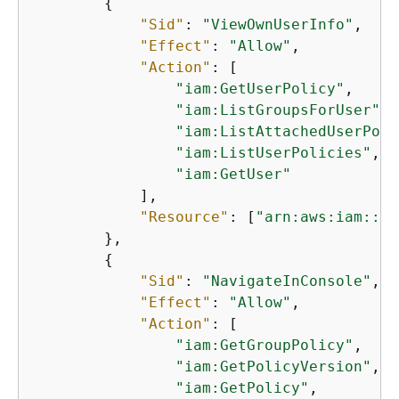
{
"Sid"
: 
"ViewOwnUserInfo"
,

"Effect"
: 
"Allow"
,

"Action"
: [

"iam:GetUserPolicy"
,

"iam:ListGroupsForUser"
,

"iam:ListAttachedUserPoli
"iam:ListUserPolicies"
,

"iam:GetUser"
            ],

"Resource"
: [
"arn:aws:iam::*:
        },

{
"Sid"
: 
"NavigateInConsole"
,

"Effect"
: 
"Allow"
,

"Action"
: [

"iam:GetGroupPolicy"
,

"iam:GetPolicyVersion"
,

"iam:GetPolicy"
,
