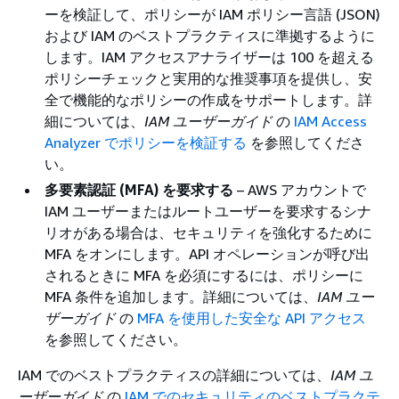
ーを検証して、ポリシーが IAM ポリシー言語 (JSON)
および IAM のベストプラクティスに準拠するように
します。IAM アクセスアナライザーは 100 を超える
ポリシーチェックと実用的な推奨事項を提供し、安
全で機能的なポリシーの作成をサポートします。詳
細については、
IAM ユーザーガイド
の
IAM Access
Analyzer でポリシーを検証する
を参照してくださ
い。
多要素認証 (MFA) を要求する
– AWS アカウントで
IAM ユーザーまたはルートユーザーを要求するシナ
リオがある場合は、セキュリティを強化するために
MFA をオンにします。API オペレーションが呼び出
されるときに MFA を必須にするには、ポリシーに
MFA 条件を追加します。詳細については、
IAM ユー
ザーガイド
の
MFA を使用した安全な API アクセス
を参照してください。
IAM でのベストプラクティスの詳細については、
IAM ユ
ーザーガイド
の
IAM でのセキュリティのベストプラクテ