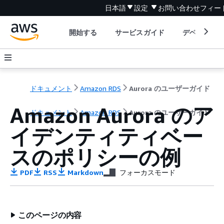
日本語
設定
お問い合わせ
フィー
開始する
サービスガイド
デベロッパ
ドキュメント
Amazon RDS
Aurora のユーザーガイド
Amazon Aurora
のア
ドキュメント
Amazon RDS
Aurora のユーザーガイド
イデンティティベー
スのポリシーの例
PDF
RSS
Markdown
フォーカスモード
このページの内容