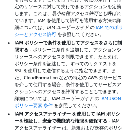
定のリソースに対して実行できるアクションを定義
します。これは、
最小特権アクセス許可
とも呼ばれ
ています。IAM を使用して許可を適用する方法の詳
細については、
IAM ユーザーガイド
の
IAM でのポリ
シーとアクセス許可
を参照してください。
IAM ポリシーで条件を使用してアクセスをさらに制
限する
- ポリシーに条件を追加して、アクションや
リソースへのアクセスを制限できます。たとえば、
ポリシー条件を記述して、すべてのリクエストを
SSL を使用して送信するように指定できます。ま
た、CloudFormation などの特定の AWS のサービス
を介して使用する場合、条件を使用してサービスア
クションへのアクセスを許可することもできます。
詳細については、
IAM ユーザーガイド
の
IAM JSON
ポリシー要素:条件
を参照してください。
IAM アクセスアナライザー を使用して IAM ポリシ
ーを検証し、安全で機能的な権限を確保する
- IAM
アクセスアナライザー は、新規および既存のポリシ