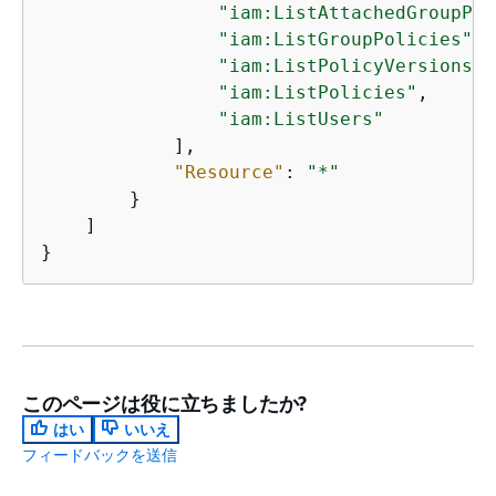
"iam:ListAttachedGroupPol
"iam:ListGroupPolicies"
,

"iam:ListPolicyVersions"
,

"iam:ListPolicies"
,

"iam:ListUsers"
            ],

"Resource"
: 
"*"
        }

    ]

}
このページは役に立ちましたか?
はい
いいえ
フィードバックを送信