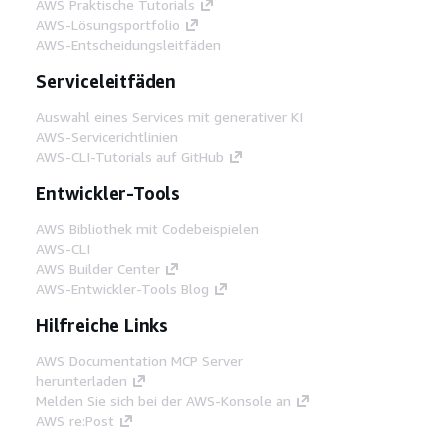
AWS Praktische Tutorials
AWS-Lösungsportfolio
AWS-Entscheidungsleitfäden
Serviceleitfäden
Auswahl eines Services mit generativer KI
AWS-Servicerichtlinien
AWS-CLI-Tutorials auf GitHub
Entwickler-Tools
AWS Bibliothek mit Codebeispielen
AWS-CLI
AWS Builder Center
AWS-Entwickler-Tools Blog
Hilfreiche Links
AWS Documentation MCP Server
herunterladen
Melden Sie sich bei der AWS-Konsole an
AWS re:Post