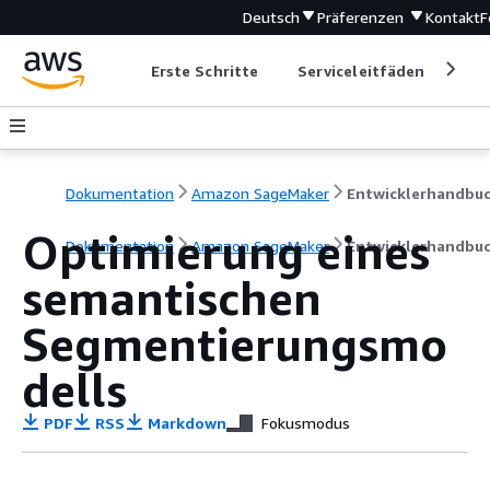
Deutsch
Präferenzen
Kontakt
F
Erste Schritte
Serviceleitfäden
Ent
Dokumentation
Amazon SageMaker
Entwicklerhandbu
Optimierung eines
Dokumentation
Amazon SageMaker
Entwicklerhandbu
semantischen
Segmentierungsmo
dells
PDF
RSS
Markdown
Fokusmodus