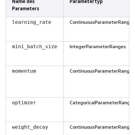
Name des
Parametertyp
Parameters
ContinuousParameterRange
learning_rate
IntegerParameterRanges
mini_batch_size
ContinuousParameterRange
momentum
CategoricalParameterRange
optimzer
ContinuousParameterRange
weight_decay