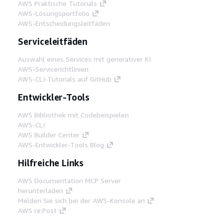
AWS Praktische Tutorials
AWS-Lösungsportfolio
AWS-Entscheidungsleitfäden
Serviceleitfäden
Auswahl eines Services mit generativer KI
AWS-Servicerichtlinien
AWS-CLI-Tutorials auf GitHub
Entwickler-Tools
AWS Bibliothek mit Codebeispielen
AWS-CLI
AWS Builder Center
AWS-Entwickler-Tools Blog
Hilfreiche Links
AWS Documentation MCP Server
herunterladen
Melden Sie sich bei der AWS-Konsole an
AWS re:Post