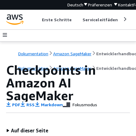
Deutsch
Präferenzen
Kontakt
F
Erste Schritte
Serviceleitfäden
Ent
Dokumentation
Amazon SageMaker
Entwicklerhandbu
Checkpoints in
Dokumentation
Amazon SageMaker
Entwicklerhandbu
Amazon AI
SageMaker
PDF
RSS
Markdown
Fokusmodus
Auf dieser Seite