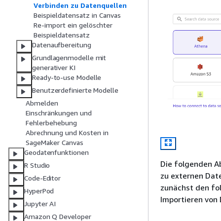
Verbinden zu Datenquellen
Beispieldatensatz in Canvas
Re-import ein gelöschter
Beispieldatensatz
Datenaufbereitung
Grundlagenmodelle mit
generativer KI
Ready-to-use Modelle
Benutzerdefinierte Modelle
Abmelden
Einschränkungen und
Fehlerbehebung
Abrechnung und Kosten in
SageMaker Canvas
Geodatenfunktionen
Die folgenden A
R Studio
zu externen Dat
Code-Editor
zunächst den fo
HyperPod
Importieren von 
Jupyter AI
Amazon Q Developer