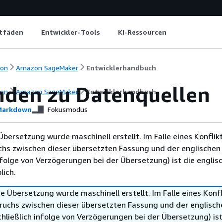
itfäden
Entwickler-Tools
KI-Ressourcen
ion
Amazon SageMaker
Entwicklerhandbuch
nden zu Datenquellen
ion
Amazon SageMaker
Entwicklerhandbuch
arkdown
Fokusmodus
Übersetzung wurde maschinell erstellt. Im Falle eines Konflik
chs zwischen dieser übersetzten Fassung und der englischen
infolge von Verzögerungen bei der Übersetzung) ist die englis
ich.
e Übersetzung wurde maschinell erstellt. Im Falle eines Konfl
ruchs zwischen dieser übersetzten Fassung und der englisch
hließlich infolge von Verzögerungen bei der Übersetzung) ist