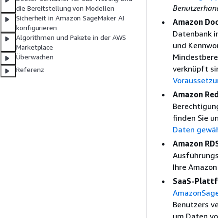
Benutzerhan
die Bereitstellung von Modellen
Sicherheit in Amazon SageMaker AI
Amazon Do
konfigurieren
Datenbank i
Algorithmen und Pakete in der AWS
und Kennwor
Marketplace
Mindestbere
Überwachen
verknüpft si
Referenz
Voraussetzu
Amazon Red
Berechtigun
finden Sie u
Daten gewä
Amazon RDS
Ausführungsr
Ihre Amazon
SaaS-Platt
AmazonSage
Benutzers ve
um Daten vo