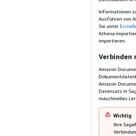
Informationen z
Ausführen von A
Sie unter
Erstel
Athena importie
importieren.
Verbinden
Amazon Document
Dokumentdatenba
Amazon Document
Datensatz in Sa
maschinelles Ler
Wichtig
Ihre Sag
Verbindun