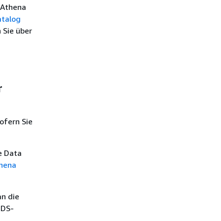
 Athena
atalog
 Sie über
r
ofern Sie
e Data
hena
an die
RDS-