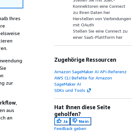
Konnektoren eine Connect
zu Ihren Daten her
alb Ihres
Herstellen von Verbindungen
mit OAuth
ere
Stellen Sie eine Connect zu
ielsweise
einer SaaS-Plattform her
tieren
ren.
Zugehörige Ressourcen
Anwendung
Sie
Amazon SageMaker AI API-Referenz
on
AWS CLI Befehle für Amazon
ng zur
SageMaker AI
SDKs und Tools
rkflow
,
Hat Ihnen diese Seite
en aus
geholfen?
ich an
Ja
Nein
Feedback geben