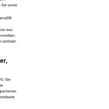
 Sie unter
ariaDB
vas aus
rstellen,
n enthält.
er,
S. Sie
ne
portieren
atenbank