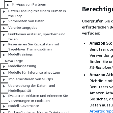
KI-Apps von Partnern
Berechti
Daten-Labeling mit einem Human in
the Loop
Überprüfen Sie d
Vorbereiten von Daten
erforderlichen 
Verarbeitungsjobs
verfügen:
Funktionen erstellen, speichern und
teilen
Amazon S3:
Reservieren Sie Kapazitäten mit
Benutzer übe
SageMaker Trainingsplänen
Modelltrainings
Verwendung 
Nova Forge
finden Sie u
Modellanpassung
S3-Benutzer
Modelle für Inference einsetzen
Amazon Ath
Implementieren von MLOps
Richtlinie m
Überwachung der Daten- und
Benutzers ve
Modellqualität
Amazon Athen
Evaluieren, erklären und erkennen Sie
Sie sicher, 
Verzerrungen in Modellen
Daten auszu
Modell-Governance
Arbeitsgrup
Docker-Container für das Training und