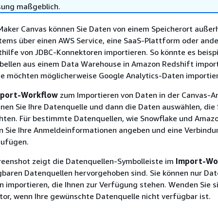
sung maßgeblich.
aker Canvas können Sie Daten von einem Speicherort außerh
stems über einen AWS Service, eine SaaS-Plattform oder and
hilfe von JDBC-Konnektoren importieren. So könnte es beisp
Tabellen aus einem Data Warehouse in Amazon Redshift impor
ie möchten möglicherweise Google Analytics-Daten importie
port-Workflow
zum Importieren von Daten in der Canvas-
nen Sie Ihre Datenquelle und dann die Daten auswählen, die 
hten. Für bestimmte Datenquellen, wie Snowflake und Amaz
n Sie Ihre Anmeldeinformationen angeben und eine Verbindu
zufügen.
reenshot zeigt die Datenquellen-Symbolleiste im
Import-Wo
ügbaren Datenquellen hervorgehoben sind. Sie können nur Dat
 importieren, die Ihnen zur Verfügung stehen. Wenden Sie s
tor, wenn Ihre gewünschte Datenquelle nicht verfügbar ist.