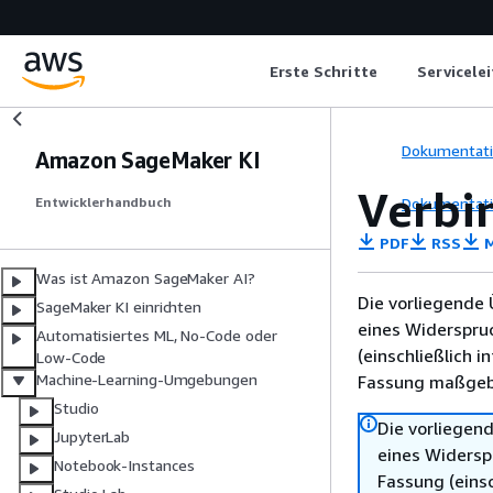
Erste Schritte
Servicele
Dokumentat
Amazon SageMaker KI
Verbi
Dokumentat
Entwicklerhandbuch
PDF
RSS
M
Was ist Amazon SageMaker AI?
Die vorliegende 
SageMaker KI einrichten
eines Widerspru
Automatisiertes ML, No-Code oder
(einschließlich 
Low-Code
Machine-Learning-Umgebungen
Fassung maßgebl
Studio
Die vorliegend
JupyterLab
eines Widersp
Notebook-Instances
Fassung (einsc