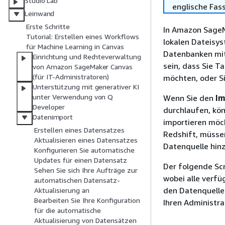
Studio Lab
englische Fas
Leinwand
Erste Schritte
In Amazon SageM
Tutorial: Erstellen eines Workflows
lokalen Dateisy
für Machine Learning in Canvas
Datenbanken mit
Einrichtung und Rechteverwaltung
sein, dass Sie 
von Amazon SageMaker Canvas
(für IT-Administratoren)
möchten, oder S
Unterstützung mit generativer KI
unter Verwendung von Q
Wenn Sie den
Im
Developer
durchlaufen, kön
Datenimport
importieren möc
Erstellen eines Datensatzes
Redshift, müsse
Aktualisieren eines Datensatzes
Datenquelle hin
Konfigurieren Sie automatische
Updates für einen Datensatz
Der folgende Sc
Sehen Sie sich Ihre Aufträge zur
wobei alle verf
automatischen Datensatz-
den Datenquellen
Aktualisierung an
Bearbeiten Sie Ihre Konfiguration
Ihren Administra
für die automatische
Aktualisierung von Datensätzen