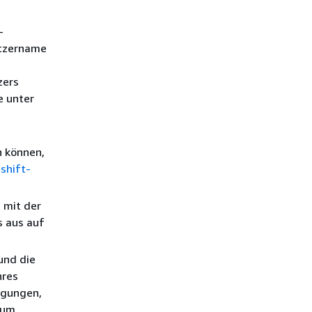
-
utzername
zers
e unter
n können,
shift-
e mit der
s aus auf
 und die
hres
igungen,
zum