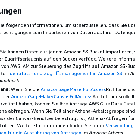
gungen
ie folgenden Informationen, um sicherzustellen, dass Sie übe
Berechtigungen zum Importieren von Daten aus Ihrer Datenque
Sie können Daten aus jedem Amazon S3 Bucket importieren, s
r Zugriffserlaubnis auf den Bucket verfügt. Weitere Informa
von AWS IAM zur Steuerung des Zugriffs auf Amazon S3-Bu
nter
Identitäts- und Zugriffsmanagement in Amazon S3
im
A
handbuch
.
ena:
Wenn Sie die
AmazonSageMakerFullAccess
Richtlinie un
it der
AmazonSageMakerCanvasFullAccess
Ausführungsrolle I
rknüpft haben, können Sie Ihre Anfrage AWS Glue Data Catal
a abfragen. Wenn Sie Teil einer Athena-Arbeitsgruppe sind,
dass der Canvas-Benutzer berechtigt ist, Athena-Abfragen für
führen. Weitere Informationen finden Sie unter
Verwendung 
pen für die Ausführung von Abfragen
im
Amazon Athena-