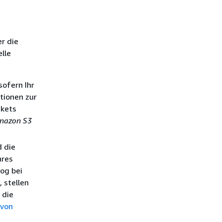
r die
lle
ofern Ihr
tionen zur
ckets
mazon S3
d die
hres
og bei
 stellen
 die
von