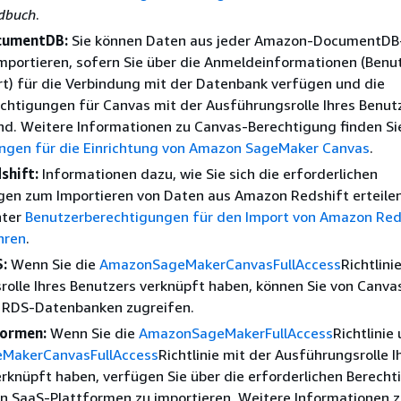
dbuch
.
cumentDB:
Sie können Daten aus jeder Amazon-DocumentDB
mportieren, sofern Sie über die Anmeldeinformationen (Ben
t) für die Verbindung mit der Datenbank verfügen und die
chtigungen für Canvas mit der Ausführungsrolle Ihres Benut
nd. Weitere Informationen zu Canvas-Berechtigung finden Si
ngen für die Einrichtung von Amazon SageMaker Canvas
.
shift:
Informationen dazu, wie Sie sich die erforderlichen
gen zum Importieren von Daten aus Amazon Redshift erteile
nter
Benutzerberechtigungen für den Import von Amazon Red
hren
.
:
Wenn Sie die
AmazonSageMakerCanvasFullAccess
Richtlini
olle Ihres Benutzers verknüpft haben, können Sie von Canva
 RDS-Datenbanken zugreifen.
formen:
Wenn Sie die
AmazonSageMakerFullAccess
Richtlinie
MakerCanvasFullAccess
Richtlinie mit der Ausführungsrolle I
rknüpft haben, verfügen Sie über die erforderlichen Berecht
n SaaS-Plattformen zu importieren. Weitere Informationen 