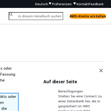
Deutsch
Präferenzen
Kontakt
Feedback
AWS-Konto erstellen
ts oder
 Fassung
che
Auf dieser Seite
Berechtigungen
ikts oder
Stellen Sie eine Connect zu
einer Datenbank her, die in
en
gespeichert ist AWS
 die
Stellen Sie mit JDBC-