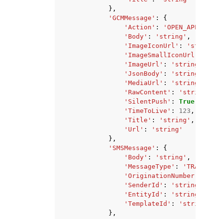
},
'GCMMessage'
:
{
'Action'
:
'OPEN_APP'
|
'DE
'Body'
:
'string'
,
'ImageIconUrl'
:
'string'
'ImageSmallIconUrl'
:
'st
'ImageUrl'
:
'string'
,
'JsonBody'
:
'string'
,
'MediaUrl'
:
'string'
,
'RawContent'
:
'string'
,
'SilentPush'
:
True
|
False
'TimeToLive'
:
123
,
'Title'
:
'string'
,
'Url'
:
'string'
},
'SMSMessage'
:
{
'Body'
:
'string'
,
'MessageType'
:
'TRANSACT
'OriginationNumber'
:
'st
'SenderId'
:
'string'
,
'EntityId'
:
'string'
,
'TemplateId'
:
'string'
},