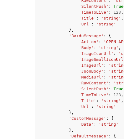
'RawContent'
:
'string'
,
'SilentPush'
:
True
|
False
'TimeToLive'
:
123
,
'Title'
:
'string'
,
'Url'
:
'string'
},
'BaiduMessage'
:
{
'Action'
:
'OPEN_APP'
|
'DE
'Body'
:
'string'
,
'ImageIconUrl'
:
'string'
'ImageSmallIconUrl'
:
'st
'ImageUrl'
:
'string'
,
'JsonBody'
:
'string'
,
'MediaUrl'
:
'string'
,
'RawContent'
:
'string'
,
'SilentPush'
:
True
|
False
'TimeToLive'
:
123
,
'Title'
:
'string'
,
'Url'
:
'string'
},
'CustomMessage'
:
{
'Data'
:
'string'
},
'DefaultMessage'
:
{