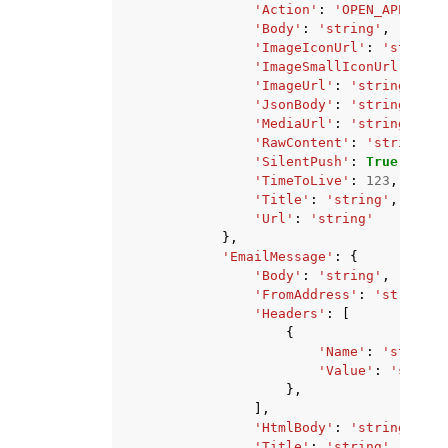
'Action'
:
'OPEN_APP'
|
'DE
'Body'
:
'string'
,
'ImageIconUrl'
:
'string'
'ImageSmallIconUrl'
:
'st
'ImageUrl'
:
'string'
,
'JsonBody'
:
'string'
,
'MediaUrl'
:
'string'
,
'RawContent'
:
'string'
,
'SilentPush'
:
True
|
False
'TimeToLive'
:
123
,
'Title'
:
'string'
,
'Url'
:
'string'
},
'EmailMessage'
:
{
'Body'
:
'string'
,
'FromAddress'
:
'string'
,
'Headers'
:
[
{
'Name'
:
'string'
'Value'
:
'string
},
],
'HtmlBody'
:
'string'
,
'Title'
:
'string'