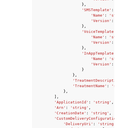
},
'SMSTemplate'
:
{
'Name'
:
'string'
'Version'
:
'stri
},
'VoiceTemplate'
:
{
'Name'
:
'string'
'Version'
:
'stri
},
'InAppTemplate'
:
{
'Name'
:
'string'
'Version'
:
'stri
}
},
'TreatmentDescription'
:
'TreatmentName'
:
'string
},
],
'ApplicationId'
:
'string'
,
'Arn'
:
'string'
,
'CreationDate'
:
'string'
,
'CustomDeliveryConfiguration'
:
{
'DeliveryUri'
:
'string'
,