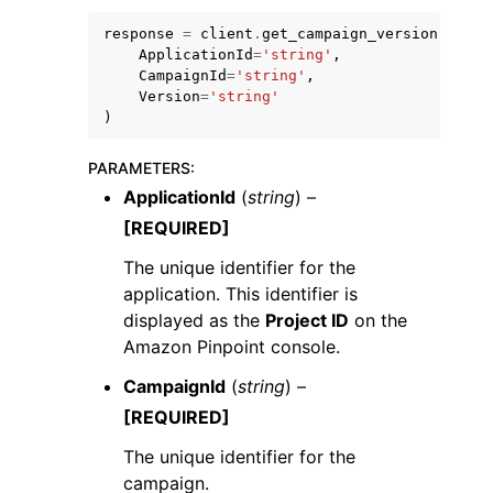
response
=
client
.
get_campaign_version
(
ApplicationId
=
'string'
,
CampaignId
=
'string'
,
Version
=
'string'
)
ggle navigation of Code Examples
PARAMETERS
:
ggle navigation of Developer Guide
ApplicationId
(
string
) –
[REQUIRED]
ggle navigation of Available Services
The unique identifier for the
application. This identifier is
displayed as the
Project ID
on the
Amazon Pinpoint console.
CampaignId
(
string
) –
[REQUIRED]
The unique identifier for the
campaign.