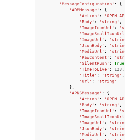
'MessageConfiguration'
:
{
'ADMMessage'
:
{
'Action'
:
'OPEN_APP'
|
'DE
'Body'
:
'string'
,
'ImageIconUrl'
:
'string'
'ImageSmallIconUrl'
:
'st
'ImageUrl'
:
'string'
,
'JsonBody'
:
'string'
,
'MediaUrl'
:
'string'
,
'RawContent'
:
'string'
,
'SilentPush'
:
True
|
False
'TimeToLive'
:
123
,
'Title'
:
'string'
,
'Url'
:
'string'
},
'APNSMessage'
:
{
'Action'
:
'OPEN_APP'
|
'DE
'Body'
:
'string'
,
'ImageIconUrl'
:
'string'
'ImageSmallIconUrl'
:
'st
'ImageUrl'
:
'string'
,
'JsonBody'
:
'string'
,
'MediaUrl'
:
'string'
,