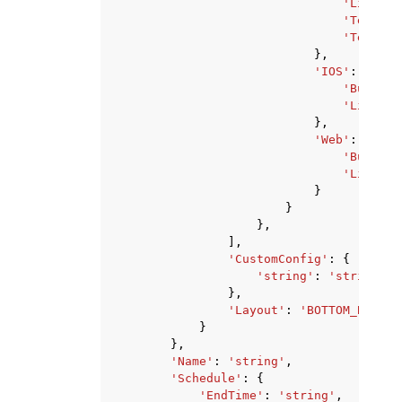
'Link'
:
'Text'
:
'TextCol
},
'IOS'
:
{
'ButtonA
'Link'
:
},
'Web'
:
{
'ButtonA
'Link'
:
}
}
},
],
'CustomConfig'
:
{
'string'
:
'string'
},
'Layout'
:
'BOTTOM_BANNER
}
},
'Name'
:
'string'
,
'Schedule'
:
{
'EndTime'
:
'string'
,