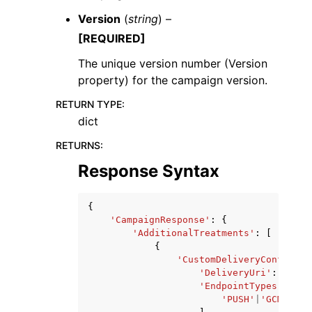
Version
(
string
) –
[REQUIRED]
The unique version number (Version
property) for the campaign version.
RETURN TYPE
:
dict
RETURNS
:
Response Syntax
{
'CampaignResponse'
:
{
'AdditionalTreatments'
:
[
{
'CustomDeliveryConfigura
'DeliveryUri'
:
'stri
'EndpointTypes'
:
[
'PUSH'
|
'GCM'
|
'AP