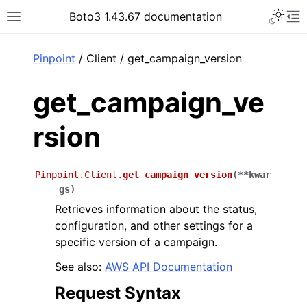
Toggle 
Boto3 1.43.67 documentation
Toggle site navigation sidebar
To
ar
Pinpoint
/ Client / get_campaign_version
get_campaign_ve
rsion
Pinpoint.Client.
get_campaign_version
(
**
kwar
gs
)
Retrieves information about the status,
configuration, and other settings for a
specific version of a campaign.
See also:
AWS API Documentation
Request Syntax