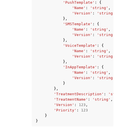
'PushTemplate'
:
{
'Name'
:
'string'
,
'Version'
:
'string'
},
'SMSTemplate'
:
{
'Name'
:
'string'
,
'Version'
:
'string'
},
'VoiceTemplate'
:
{
'Name'
:
'string'
,
'Version'
:
'string'
},
'InAppTemplate'
:
{
'Name'
:
'string'
,
'Version'
:
'string'
}
},
'TreatmentDescription'
:
'string'
'TreatmentName'
:
'string'
,
'Version'
:
123
,
'Priority'
:
123
}
}