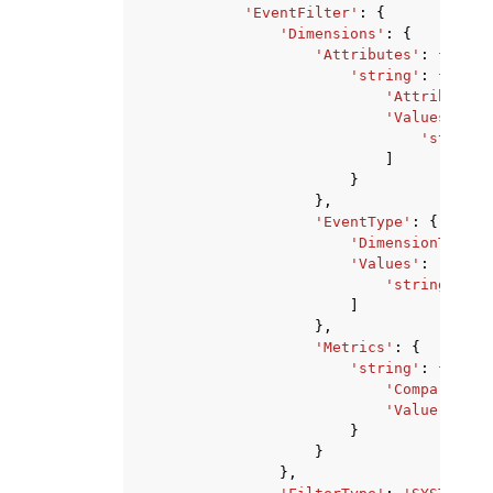
'EventFilter'
:
{
'Dimensions'
:
{
'Attributes'
:
{
'string'
:
{
'AttributeTy
'Values'
:
[
'string'
]
}
},
'EventType'
:
{
'DimensionType'
:
'Values'
:
[
'string'
,
]
},
'Metrics'
:
{
'string'
:
{
'ComparisonO
'Value'
:
123
}
}
},