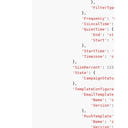
},
'FilterType'
:
'S
},
'Frequency'
:
'ONCE'
|
'IsLocalTime'
:
True
|
'QuietTime'
:
{
'End'
:
'string'
,
'Start'
:
'string
},
'StartTime'
:
'string
'Timezone'
:
'string'
},
'SizePercent'
:
123
,
'State'
:
{
'CampaignStatus'
:
'S
},
'TemplateConfiguration'
:
'EmailTemplate'
:
{
'Name'
:
'string'
'Version'
:
'stri
},
'PushTemplate'
:
{
'Name'
:
'string'
'Version'
:
'stri