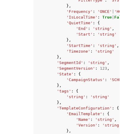
'FilterType'
:
'SYSTEM'
|
'
},
'Frequency'
:
'ONCE'
|
'HOURLY'
'IsLocalTime'
:
True
|
False
,
'QuietTime'
:
{
'End'
:
'string'
,
'Start'
:
'string'
},
'StartTime'
:
'string'
,
'Timezone'
:
'string'
},
'SegmentId'
:
'string'
,
'SegmentVersion'
:
123
,
'State'
:
{
'CampaignStatus'
:
'SCHEDULED
},
'tags'
:
{
'string'
:
'string'
},
'TemplateConfiguration'
:
{
'EmailTemplate'
:
{
'Name'
:
'string'
,
'Version'
:
'string'
},