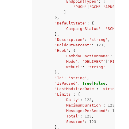
'EndpointTypes'
:
[
'PUSH'
|
'GCM'
|
'APNS'
|
'APN
]
},
'DefaultState'
:
{
'CampaignStatus'
:
'SCHEDULED
},
'Description'
:
'string'
,
'HoldoutPercent'
:
123
,
'Hook'
:
{
'LambdaFunctionName'
:
'strin
'Mode'
:
'DELIVERY'
|
'FILTER'
,
'WebUrl'
:
'string'
},
'Id'
:
'string'
,
'IsPaused'
:
True
|
False
,
'LastModifiedDate'
:
'string'
,
'Limits'
:
{
'Daily'
:
123
,
'MaximumDuration'
:
123
,
'MessagesPerSecond'
:
123
,
'Total'
:
123
,
'Session'
:
123
},