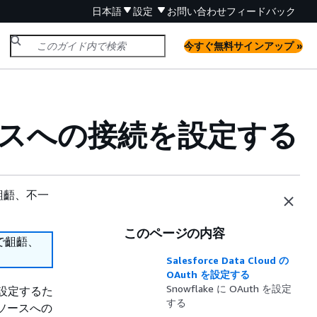
日本語
設定
お問い合わせ
フィードバック
今すぐ無料サインアップ »
ソースへの接続を設定する
齟齬、不一
このページの内容
で齟齬、
Salesforce Data Cloud の
OAuth を設定する
Snowflake に OAuth を設定
続を設定するた
する
ソースへの