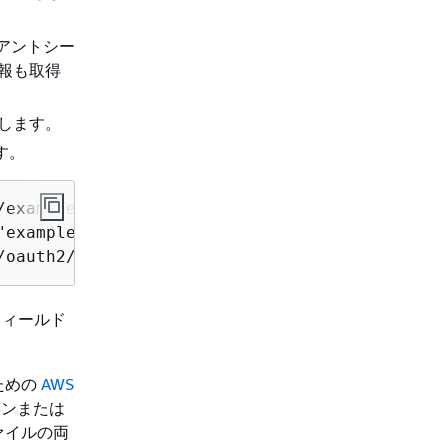
イアントシー
情報も取得
存します。
ます。
/example-portion-of-URL-path/v2/token",

"example-client-secret", "identity_provider":"
/oauth2/example-portion-of-URL-path/v2/author
ィールド
ための
AWS
メインまたは
ァイルの両