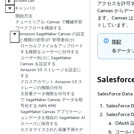
Studio Lab
アクセスを許可す
キャンバス
Canvas か
開始方法
ます。Canvas は現
チュートリアル: Canvas で機械学習
トしています。
ワークフローを構築する
Amazon SageMaker Canvas の設定
と権限の管理 (IT 管理者向け)
注記
ローカルファイルをアップロード
各データソ
する権限をユーザーに付与する
ユーザー向けに SageMaker
Canvas を設定する
Amazon S3 ストレージを設定に
する
Salesfor
クロスアカウント Amazon S3 ス
トレージの権限の付与
Salesforce
大容量データ権限を付与する
で SageMaker Canvas データを暗
Salesforc
号化する AWS KMS
SageMaker Canvas アプリケーシ
Salesfo
ョンデータを独自の SageMaker AI
OAut
スペースに保存する
カスタマイズされた画像予測モデ
コールバ