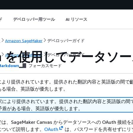
ド
デベロッパー用ツール
AI リソース
ト
Amazon SageMaker
デベロッパーガイド
th を使用してデータ
ト
Amazon SageMaker
デベロッパーガイド
arkdown
フォーカスモード
により提供されています。提供された翻訳内容と英語版の間で
ある場合、英語版が優先します。
訳により提供されています。提供された翻訳内容と英語版の間
矛盾がある場合、英語版が優先します。
、SageMaker Canvas からデータソースへの OAuth 接
について説明します。
OAuth
は、パスワードを共有せずにリ