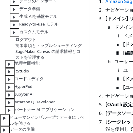
Amazon Sa
データのインポート
データ準備
ナビゲーシ
生成 AIを基盤モデル
[ドメイン]
Ready-to-use モデル
ドメイ
カスタムモデル
ドメ
ログアウト
[ド
制限事項とトラブルシューティング
SageMaker Canvas の請求情報とコ
[編
ストを管理する
ユーザ
地理空間機能
ユー
RStudio
[ド
コードエディタ
HyperPod
[ユ
Jupyter AI
ナビゲーシ
Amazon Q Developer
[OAuth 設定
パートナー AI アプリケーション
[データソー
ヒューマンインザループでデータにラベ
[シークレッ
ルを付ける
報を使用して 
データの準備