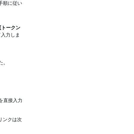
手順に従い
[トークン
べて入力しま
した。
情報を直接入力
のリンクは次