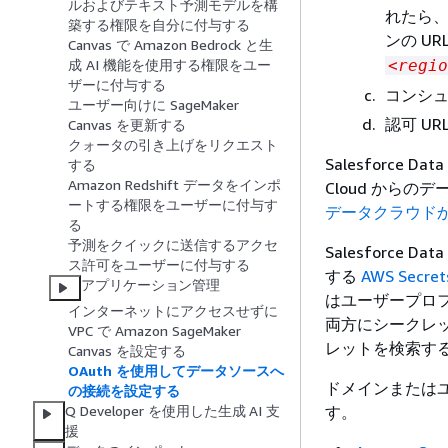
ルおよびテキスト予測モデルを構
れたら、
築する権限を自分に付与する
ンの UR
Canvas で Amazon Bedrock と生
<regio
成 AI 機能を使用する権限をユー
ザーに付与する
コンシ
ユーザー向けに SageMaker
認可 UR
Canvas を更新する
クォータの引き上げをリクエスト
Salesforce 
する
Amazon Redshift データをインポ
Cloud からのデ
ートする権限をユーザーに付与す
データクラウド
る
予測をクイックに送信するアクセ
Salesforc
ス許可をユーザーに付与する
する
AWS Secret
アプリケーション管理
はユーザープロ
インターネットにアクセスせずに
両方にシークレッ
VPC で Amazon SageMaker
レットを検索す
Canvas を設定する
OAuth を使用してデータソースへ
ドメインまたは
の接続を設定する
す。
Q Developer を使用した生成 AI 支
援