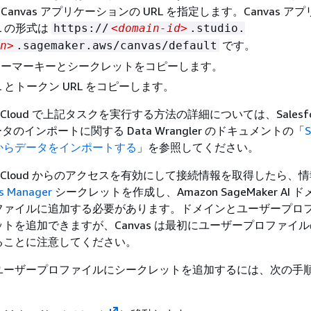
Canvas アプリケーションの URL を指定します。Canvas ア
L の形式は
https://
<domain-id>
.studio.
です。
n>
.sagemaker.aws/canvas/default
ューマーキーとシークレットをコピーします。
L とトークン URL をコピーします。
Data Cloud で上記タスクを実行する方法の詳細については、Salesfor
ータのインポートに関する Data Wrangler のドキュメントの「
S
からデータをインポートする
」を参照してください。
e Data Cloud からのアクセスを有効にして接続情報を取得したら、
s Manager
シークレットを作成し、Amazon SageMaker AI 
ファイルに追加する必要があります。ドメインとユーザープロ
トを追加できますが、Canvas は最初にユーザープロファイ
ることに注意してください。
ユーザープロファイルにシークレットを追加するには、次の手