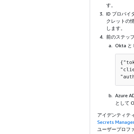
す。
ID プロバ
クレットの情
します。
前のステップで
Okta 
{
"to
"cli
"aut
Azur
として 
アイデンティテ
Secrets Manage
ユーザープロフ