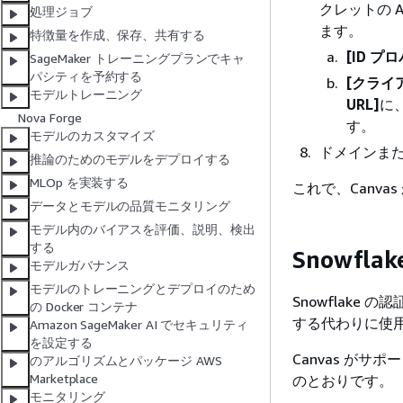
クレットの 
処理ジョブ
ます。
特徴量を作成、保存、共有する
[ID プ
SageMaker トレーニングプランでキャ
パシティを予約する
[クライア
モデルトレーニング
URL]
に、
Nova Forge
す。
モデルのカスタマイズ
ドメインま
推論のためのモデルをデプロイする
MLOp を実装する
これで、Canvas
データとモデルの品質モニタリング
モデル内のバイアスを評価、説明、検出
する
Snowfla
モデルガバナンス
モデルのトレーニングとデプロイのため
Snowflake 
の Docker コンテナ
する代わりに使用
Amazon SageMaker AI でセキュリティ
を設定する
Canvas がサ
のアルゴリズムとパッケージ AWS
Marketplace
のとおりです。
モニタリング