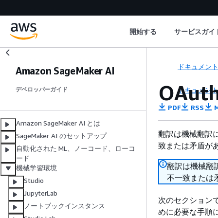
開始する
サービスガイ
ドキュメン
Amazon SageMaker AI
OAu
ドキュメン
デベロッパーガイド
PDF
RSS
M
Amazon SageMaker AI とは
翻訳は機械翻訳
SageMaker AI のセットアップ
致または矛盾が
自動化された ML、ノーコード、ローコ
ード
翻訳は機械翻
機械学習環境
不一致または
Studio
JupyterLab
次のセクションでは
ノートブックインスタンス
めに必要な手順