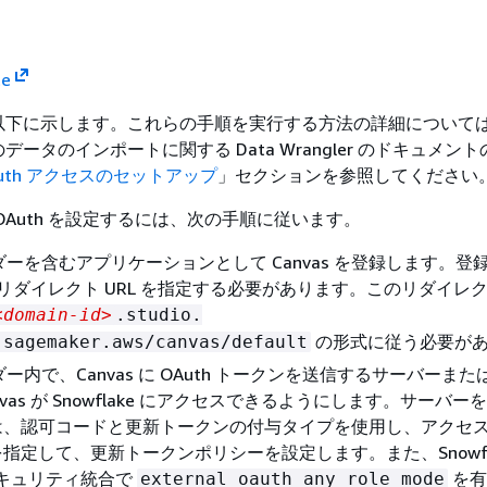
te
以下に示します。これらの手順を実行する方法の詳細について
からのデータのインポートに関する Data Wrangler のドキュメント
 OAuth アクセスのセットアップ
」セクションを参照してください
用の OAuth を設定するには、次の手順に従います。
イダーを含むアプリケーションとして Canvas を登録します。登
へのリダイレクト URL を指定する必要があります。このリダイレクト
<domain-id>
.studio.
の形式に従う必要が
.sagemaker.aws/canvas/default
ダー内で、Canvas に OAuth トークンを送信するサーバーまたは 
vas が Snowflake にアクセスできるようにします。サーバー
は、認可コードと更新トークンの付与タイプを使用し、アクセ
指定して、更新トークンポリシーを設定します。また、Snowfla
 セキュリティ統合で
を有
external_oauth_any_role_mode