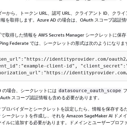
イダーから、トークン URL、認可 URL、クライアント ID、クラ
報を取得します。Azure AD の場合は、OAuth スコープ認証
取得した情報を AWS Secrets Manager シークレットに保
と Ping Federate では、シークレットの形式は次のようになり
ken_url":"https://identityprovider.com/oauth2
ent_id":"example-client-id", "client_secret":
horization_url":"https://identityprovider.com
e AD の場合、シークレットには
フ
datasource_oauth_scope
OAuth スコープ認証情報も含める必要があります。
ィプロバイダーとシークレットを設定したら、情報を保存する
r
シークレットを作成し、それを Amazon SageMaker AI ド
ァイルに追加する必要があります。ドメインとユーザープロフ