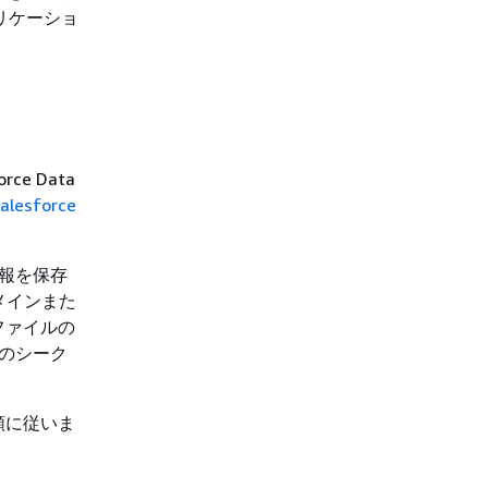
プリケーショ
ce Data
alesforce
情報を保存
ドメインまた
ファイルの
ルのシーク
順に従いま