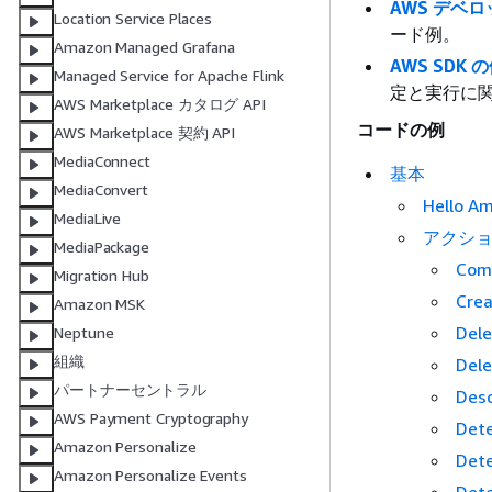
AWS デベ
Location Service Places
ード例。
Amazon Managed Grafana
AWS SDK 
Managed Service for Apache Flink
定と実行に
AWS Marketplace カタログ API
コードの例
AWS Marketplace 契約 API
MediaConnect
基本
MediaConvert
Hello A
MediaLive
アクシ
MediaPackage
Com
Migration Hub
Crea
Amazon MSK
Dele
Neptune
組織
Del
パートナーセントラル
Desc
AWS Payment Cryptography
Det
Amazon Personalize
Dete
Amazon Personalize Events