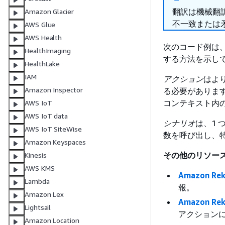
翻訳は機械翻
Amazon Glacier
不一致または
AWS Glue
AWS Health
次のコード例は、 AWS 
HealthImaging
する方法を示し
HealthLake
IAM
アクション
はよ
Amazon Inspector
る必要がありま
コンテキスト内
AWS IoT
AWS IoT data
シナリオ
は、1 
AWS IoT SiteWise
数を呼び出し、
Amazon Keyspaces
その他のリソー
Kinesis
AWS KMS
Amazon R
Lambda
報。
Amazon Lex
Amazon Re
Lightsail
アクション
Amazon Location