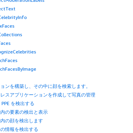
ectModerationLabels
ectText
elebrityInfo
xFaces
Collections
Faces
gnizeCelebrities
rchFaces
rchFacesByImage
ションを構築し、その中に顔を検索します。
ーレスアプリケーションを作成して写真の管理
 PPE を検出する
ジ内の要素の検出と表示
ジ内の顔を検出します
内の情報を検出する