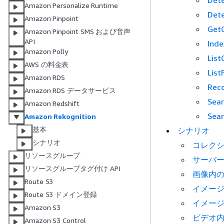
Det
Amazon Personalize Runtime
Det
Amazon Pinpoint
GetC
Amazon Pinpoint SMS および音声
API
Inde
Amazon Polly
List
AWS の料金表
List
Amazon RDS
Reco
Amazon RDS データサービス
Sea
Amazon Redshift
Sea
Amazon Rekognition
基本
シナリオ
シナリオ
コレク
リソースグループ
サーバ
リソースグループタグ付け API
画像内の
Route 53
イメー
Route 53 ドメイン登録
イメー
Amazon S3
ビデオ
Amazon S3 Control