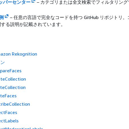
ロッパーセンター
– カテゴリまたは全文検索でフィルタリング
の例
– 任意の言語で完全なコードを持つ GitHub リポジトリ
関する説明が記載されています。
mazon Rekognition
ョン
pareFaces
teCollection
teCollection
eteFaces
ribeCollection
ectFaces
ctLabels