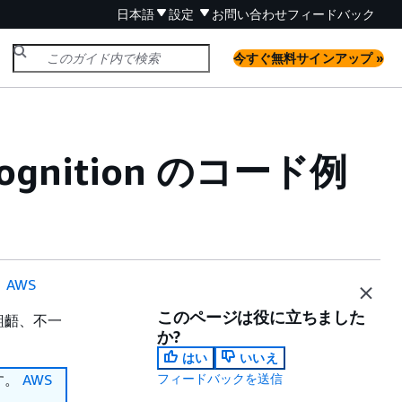
日本語
設定
お問い合わせ
フィードバック
今すぐ無料サインアップ »
ognition のコード例
。
AWS
このページは役に立ちました
齟齬、不一
か?
はい
いいえ
ます。
AWS
フィードバックを送信