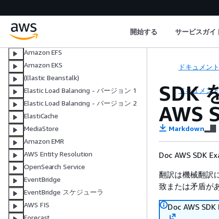
Amazon EBS
Amazon EC2
Amazon ECR
開始する
サービスガイ
Amazon ECS
Amazon EFS
Amazon EKS
ドキュメン
(Elastic Beanstalk)
SDK 
ドキュメン
Elastic Load Balancing - バージョン 1
Elastic Load Balancing - バージョン 2
AWS 
ElastiCache
Markdown
MediaStore
Amazon EMR
AWS Entity Resolution
Doc AWS SDK
OpenSearch Service
翻訳は機械翻訳
EventBridge
致または矛盾が
EventBridge スケジューラ
AWS FIS
Doc AWS S
Forecast