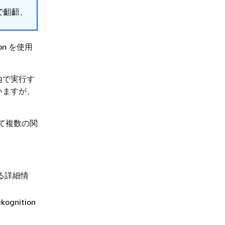
で齟齬、
ion を使用
内で実行す
いますが、
せて複数の関
関する詳細情
gnition